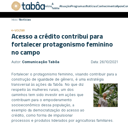
A
Início
Atuação
Programas
Notícias
Conhecimento
Apoie
Con
Tabôa
Início
/
Notícias
VOLTAR
Acesso a crédito contribui para
fortalecer protagonismo feminino
no campo
Autor:
Comunicação Tabôa
Data: 26/10/2021
Fortalecer o protagonismo feminino, visando contribuir para a
construção de igualdade de gênero, é uma estratégia
transversal às
ações da Tabôa. No que diz
respeito às mulheres rurais, um dos
caminhos tem sido investir em ações que
contribuam para o empoderamento
socioeconômico dessa população, a
exemplo da democratização do acesso ao
crédito, como forma de impulsionar
processos e produtos liderados por agricultoras familiares.