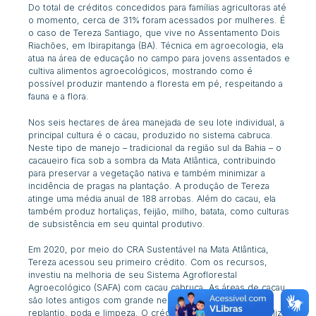
Do total de créditos concedidos para famílias agricultoras até
o momento, cerca de 31% foram acessados por mulheres. É
o caso de Tereza Santiago, que vive no Assentamento Dois
Riachões, em Ibirapitanga (BA). Técnica em agroecologia, ela
atua na área de educação no campo para jovens assentados e
cultiva alimentos agroecológicos, mostrando como é
possível produzir mantendo a floresta em pé, respeitando a
fauna e a flora.
Nos seis hectares de área manejada de seu lote individual, a
principal cultura é o cacau, produzido no sistema cabruca.
Neste tipo de manejo – tradicional da região sul da Bahia – o
cacaueiro fica sob a sombra da Mata Atlântica, contribuindo
para preservar a vegetação nativa e também minimizar a
incidência de pragas na plantação. A produção de Tereza
atinge uma média anual de 188 arrobas. Além do cacau, ela
também produz hortaliças, feijão, milho, batata, como culturas
de subsistência em seu quintal produtivo.
Em 2020, por meio do CRA Sustentável na Mata Atlântica,
Tereza acessou seu primeiro crédito. Com os recursos,
investiu na melhoria de seu Sistema Agroflorestal
Agroecológico (SAFA) com cacau cabruca. As áreas de cacau
são lotes antigos com grande necessidade de manejo,
replantio, poda e limpeza. O crédito permitiu à Tereza realizar