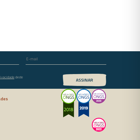
rivacidade
deste
ades