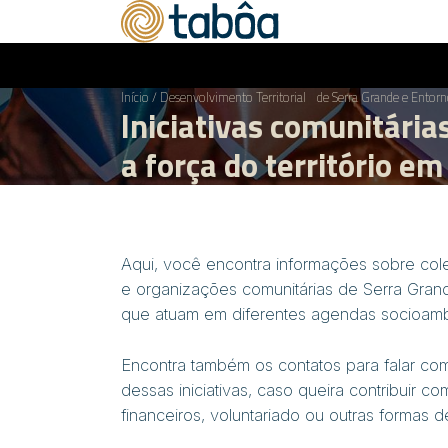
Início
/
Desenvolvimento Territorial de Serra Grande e Entor
Iniciativas comunitárias
a força do território em
Aqui, você encontra informações sobre cole
e organizações comunitárias de Serra Gran
que atuam em diferentes agendas socioambi
Encontra também os contatos para falar c
dessas iniciativas, caso queira contribuir c
financeiros, voluntariado ou outras formas d