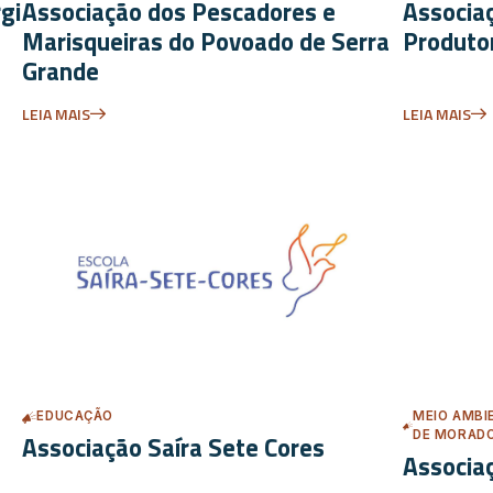
gi
Associação dos Pescadores e
Associa
Marisqueiras do Povoado de Serra
Produto
Grande
LEIA MAIS
LEIA MAIS
EDUCAÇÃO
MEIO AMBI
DE MORADO
Associação Saíra Sete Cores
Associa