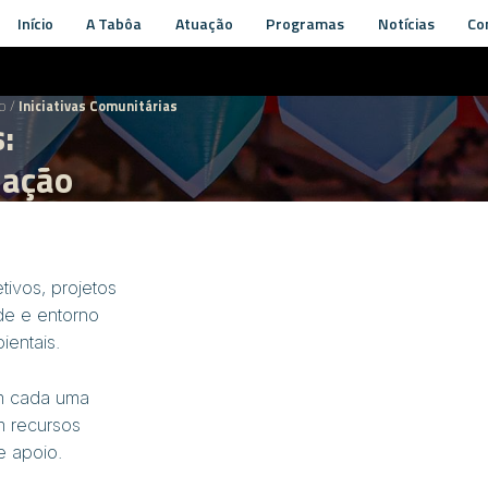
Início
A Tabôa
Atuação
Programas
Notícias
Co
no
/
Iniciativas Comunitárias
:
 ação
tivos, projetos
de e entorno
entais.
om cada uma
om recursos
e apoio.