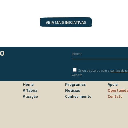
VEJA MAIS INICIATIVAS
do
Estou de acordo com a
política de p
website.
Home
Programas
Apoie
A Tabôa
Notícias
Oportunid
Atuação
Conhecimento
Contato