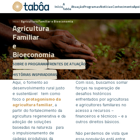
A
Início
Atuação
Programas
Notícias
Conhecimento
Apoi
Tabôa
Início
/
Agricultura Familiar e Bioeconomia
Agricultura
Familiar
e
Bioeconomia
SOBRE O PROGRAMA
FRENTES DE ATUAÇÃO
HISTÓRIAS INSPIRADORAS
Aqui, o fomento ao
Com isso, buscamos somar
desenvolvimento rural justo
forças na superação de
e sustentável tem como
desafios históricos
foco o
protagonismo da
enfrentados por agricultoras
agricultura familiar
, a
e agricultores familiares no
partir do fortalecimento da
acesso a recursos –
agricultura regenerativa e da
financeiros e técnicos – e a
adoção de soluções
outros direitos básicos.
baseadas na natureza para
o impulsionamento de
Não perdemos de vista que
cadeias produtivas da
essa população está entre