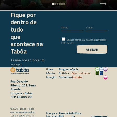
Fique por
dentro de
tudo
que
Estou de acordo com a
política de privacidade
acontece na
deste website.
Tabôa
Assine nosso boletim
mensal
Home
Programas
Apoie
A Tabôa
Notícias
Oportunidades
Atuação
Conhecimento
Contato
Rua Osvaldo
Ribeiro, 221, Serra
Grande,
Uruçuca – Bahia.
CEP 45.680-00
©2026 – Tabôa – Todos
os direitos reservados
Área para
Resolução
Política
Associados
CMN
de
Design por
Fábrica de