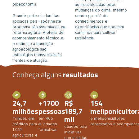
bioeconomia.
as mais afetadas pelas
mudanças do clima, mesmo
Grande parte das famílias
sendo guardiã de
apoiadas pela Tabôa neste
conhecimentos e
programa são assentadas da
experiências que apontam
reforma agrária. A oferta de
caminhos para cultivar
acompanhamento técnico e
resiliência.
o estímulo à transição
agroecológica são
estratégias transversais às
frentes de atuação.
Conheça alguns
resultados
24,7
+1700
R$
154
milhões
pessoas
189,7
meliponicultor
mil
milhões em
em 405
e meliponicultores
créditos para
atividades
capacitados e acompanha
doados para
1.019
formativas
iniciativas
agricultoras e
comunitárias