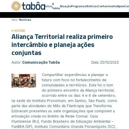
A
Início
Atuação
Programas
Notícias
Conhecimento
Apoie
Con
Tabôa
Início
/
Notícias
VOLTAR
Aliança Territorial realiza primeiro
intercâmbio e planeja ações
conjuntas
Autor:
Comunicação Tabôa
Data: 25/10/2023
Compartilhar experiências e planejar o
futuro com foco no fortalecimento de
comunidades e territórios. Este foi o tom
do primeiro encontro da Aliança territorial,
ocorrido entre os dias 4 e 6 de setembro,
na sede do Instituto Procomum, em Santos, São Paulo, como
parte das atividades do Mês da Filantropia que Transforma.
Estiveram presentes as sete organizações que compõem a
articulação criada no âmbito da Rede Comuá: Casa
Fluminense (RJ), Fundo Brasileiro de Educação Ambiental –
FunBEA (SP), Instituto Comunitário Grande Florianópolis (SC),