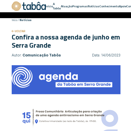
A
Início
Atuação
Programas
Notícias
Conhecimento
Apoie
Con
Tabôa
Início
/
Notícias
VOLTAR
Confira a nossa agenda de junho em
Serra Grande
Autor:
Comunicação Tabôa
Data: 14/06/2023