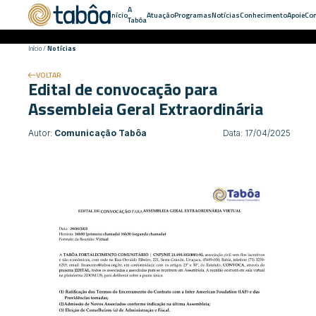
A
Início
Atuação
Programas
Notícias
Conhecimento
Apoie
Con
Tabôa
Início
/
Notícias
VOLTAR
Edital de convocação para
Assembleia Geral Extraordinária
Autor:
Comunicação Tabôa
Data: 17/04/2025