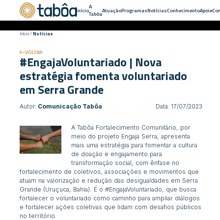
A
Início
Atuação
Programas
Notícias
Conhecimento
Apoie
Con
Tabôa
Início
/
Notícias
VOLTAR
#EngajaVoluntariado | Nova
estratégia fomenta voluntariado
em Serra Grande
Autor:
Comunicação Tabôa
Data: 17/07/2023
A Tabôa Fortalecimento Comunitário, por
meio do projeto Engaja Serra, apresenta
mais uma estratégia para fomentar a cultura
de doação e engajamento para
transformação social, com ênfase no
fortalecimento de coletivos, associações e movimentos que
atuam na valorização e redução das desigualdades em Serra
Grande (Uruçuca, Bahia). É o #EngajaVoluntariado, que
busca
fortalecer o voluntariado como caminho para ampliar diálogos
e fortalecer ações coletivas que lidam com desafios públicos
no território.