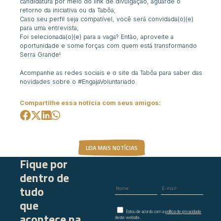
candidatura por meio do link de divulgação, aguarde o
retorno da iniciativa ou da Tabôa;
Caso seu perfil seja compatível, você será convidada(o)(e)
para uma entrevista;
Foi selecionada(o)(e) para a vaga? Então, aproveite a
oportunidade e some forças com quem está transformando
Serra Grande!
Acompanhe as redes sociais e o site da Tabôa para saber das
novidades sobre o #EngajaVoluntariado.
Compartilhe essa notícia com seus amigos:
LEIA MAIS NOTÍCIAS
Fique por
dentro de
tudo
que
Estou de acordo com a
política de privacidade
acontece na
deste website.