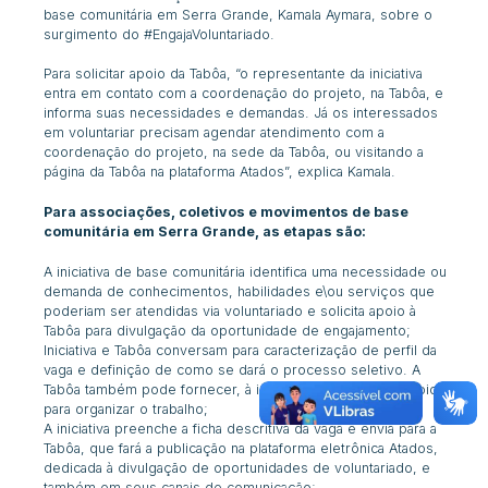
base comunitária em Serra Grande
,
Kamala Aymara, sobre o
surgimento do #EngajaVoluntariado.
Para solicitar apoio da Tabôa, “o representante da iniciativa
entra em contato com a coordenação do projeto, na Tabôa, e
informa suas necessidades e demandas. Já os interessados
em voluntariar precisam agendar atendimento com a
coordenação do projeto, na sede da Tabôa, ou visitando a
página da Tabôa na plataforma Atados”, explica Kamala.
Para associações, coletivos e movimentos de base
comunitária em Serra Grande, as etapas são:
A iniciativa de base comunitária identifica uma necessidade ou
demanda de conhecimentos, habilidades e\ou serviços que
poderiam ser atendidas via voluntariado e solicita apoio à
Tabôa para divulgação da oportunidade de engajamento;
Iniciativa e Tabôa conversam para caracterização de perfil da
vaga e definição de como se dará o processo seletivo. A
Tabôa também pode fornecer, à iniciativa, materiais de apoio
para organizar o trabalho;
A iniciativa preenche a ficha descritiva da vaga e envia para a
Tabôa, que fará a publicação na plataforma eletrônica Atados,
dedicada à divulgação de oportunidades de voluntariado, e
também em seus canais de comunicação;