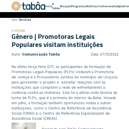
A
Início
Atuação
Programas
Notícias
Conhecimento
Apoie
Con
Tabôa
Início
/
Notícias
VOLTAR
Gênero | Promotoras Legais
Populares visitam instituições
Autor:
Comunicação Tabôa
Data: 07/10/2022
Na última terça-feira (27), as participantes da formação de
Promotoras Legais Populares (PLPs) visitaram a Promotoria
de Justiça e a Procuradoria Jurídica do município de Uruçuca
para apresentar o projeto e estreitar relações com as
instituições que compõem a rede de enfrentamento à
violência contra as mulheres. Esta foi a última visita técnica da
turma de PLPs, que é a primeira do interior da Bahia. Iniciada
em julho, a formação também oportunizou visitas a outras
instituições, como o Centro de Referência de Assistência
Social (CRAS) e o Centro de Referência Especializado de
Assistência Social (CREAS).