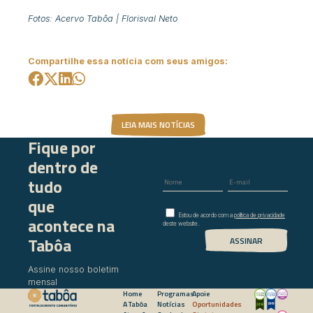
Fotos: Acervo Tabôa | Florisval Neto
Compartilhe essa notícia com seus amigos:
LEIA MAIS NOTÍCIAS
Fique por
dentro de
tudo
que
Estou de acordo com a
política de privacidade
acontece na
deste website.
Tabôa
Assine nosso boletim
mensal
Home
Programas
Apoie
A Tabôa
Notícias
Oportunidades