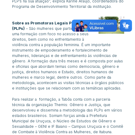
PLP’s na sua atuação”, explica Karine Araújo, coordenadora do
Programa de Desenvolvimento Territorial da instituição.
Sobre as Promotoras Legais Populares
(PLPs)
– São mulheres que participam de
uma formação com foco no acesso a seus
direitos, bem como no enfrentamento à
violência contra a população feminina. É um importante
instrumento de empoderamento e fortalecimento de
mulheres, lideranças e de enfrentamento às violências de
gênero.
A formação dura três meses e é composta por aulas
e oficinas que abordam temas como democracia, gênero e
justiça, direitos humanos e Estado, direitos humanos de
mulheres e marco legal, dentre outros. Como parte da
metodologia, acontecem as visitas técnicas a órgãos públicos
e instituições que se relacionam com as temáticas aplicadas.
Para realizar a formação, a Tabôa conta com a parceria
técnica da organização Themis: Gênero e Justiça, que
desenvolveu e dissemina a metodologia das PLPs em vários
estados brasileiros. Somam forças ainda a Prefeitura
Municipal de Uruçuca, o Núcleo de Estudos de Gênero e
Sexualidade – GENI e IF Baiano – Campus Uruçuca e o Comitê
de Combate à Violência Contra as Mulheres, de Itabuna.