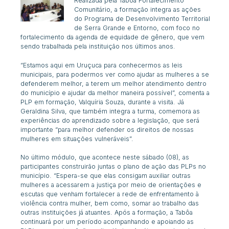
Realizada pela Tabôa Fortalecimento
Comunitário, a formação integra as ações
do Programa de Desenvolvimento Territorial
de Serra Grande e Entorno, com foco no
fortalecimento da agenda de equidade de gênero, que vem
sendo trabalhada pela instituição nos últimos anos.
“Estamos aqui em Uruçuca para conhecermos as leis
municipais, para podermos ver como ajudar as mulheres a se
defenderem melhor, a terem um melhor atendimento dentro
do município e ajudar da melhor maneira possível”, comenta a
PLP em formação, Valquíria Souza, durante a visita. Já
Geraldina Silva, que também integra a turma, comemora as
experiências do aprendizado sobre a legislação, que será
importante “para melhor defender os direitos de nossas
mulheres em situações vulneráveis”.
No último módulo, que acontece neste sábado (08), as
participantes construirão juntas o plano de ação das PLPs no
município. “Espera-se que elas consigam auxiliar outras
mulheres a acessarem a justiça por meio de orientações e
escutas que venham fortalecer a rede de enfrentamento à
violência contra mulher, bem como, somar ao trabalho das
outras instituições já atuantes. Após a formação, a Tabôa
continuará por um período acompanhando e apoiando as