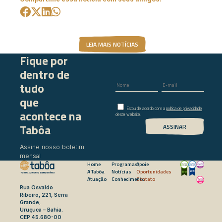
LEIA MAIS NOTÍCIAS
Fique por
dentro de
tudo
que
Estou de acordo com a
política de privacidade
acontece na
deste website.
Tabôa
Assine nosso boletim
mensal
Home
Programas
Apoie
A Tabôa
Notícias
Oportunidades
Atuação
Conhecimento
Contato
Rua Osvaldo
Ribeiro, 221, Serra
Grande,
Uruçuca – Bahia.
CEP 45.680-00