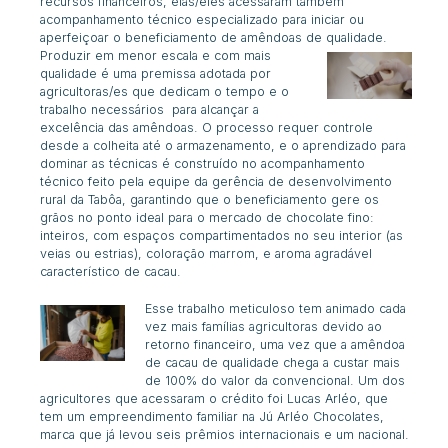
recursos financeiros, elas/eles acessaram também
acompanhamento técnico especializado para iniciar ou
aperfeiçoar o beneficiamento de amêndoas de qualidade.
Produzir em menor escala e com mais
qualidade é uma premissa adotada por
agricultoras/es que dedicam o tempo e o
trabalho necessários para alcançar a
excelência das amêndoas. O processo requer controle
desde a colheita até o armazenamento, e o aprendizado para
dominar as técnicas é construído no acompanhamento
técnico feito pela equipe da gerência de desenvolvimento
rural da Tabôa, garantindo que o beneficiamento gere os
grãos no ponto ideal para o mercado de chocolate fino:
inteiros, com espaços compartimentados no seu interior (as
veias ou estrias), coloração marrom, e aroma agradável
característico de cacau.
Esse trabalho meticuloso tem animado cada
vez mais famílias agricultoras devido ao
retorno financeiro, uma vez que a amêndoa
de cacau de qualidade chega a custar mais
de 100% do valor da convencional.
Um dos
agricultores que acessaram o crédito foi Lucas Arléo, que
tem um empreendimento familiar na Jú Arléo Chocolates,
marca que já levou seis prêmios internacionais e um nacional.