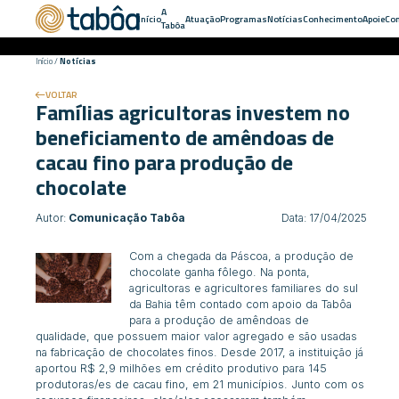
A
Início
Atuação
Programas
Notícias
Conhecimento
Apoie
Con
Tabôa
Início
/
Notícias
VOLTAR
Famílias agricultoras investem no
beneficiamento de amêndoas de
cacau fino para produção de
chocolate
Autor:
Comunicação Tabôa
Data: 17/04/2025
Com a chegada da Páscoa, a produção de
chocolate ganha fôlego. Na ponta,
agricultoras e agricultores familiares do sul
da Bahia têm contado com apoio da Tabôa
para a produção de amêndoas de
qualidade, que possuem maior valor agregado e são usadas
na fabricação de chocolates finos. Desde 2017, a instituição já
aportou R$ 2,9 milhões em crédito produtivo para 145
produtoras/es de cacau fino, em 21 municípios. Junto com os