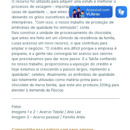
O recurso foi utilizado para adquirir uma estufa e melhorar o
processo de secagem – importante etapa na produção de
cacau de qualidade -, que antes era realizada na barcaça
deixando os grãos suscetíveis aos efeitos das chuvas e
intempéries. “Com isso, o nosso trabalho de produção de
amêndoas de qualidade foi otimizado”, conta.
Para construir a unidade de processamento do chocolate,
que antes era feito em um cômodo da residência da família,
Lucas acessou um novo recurso, o que contribuiu para
ampliar o negócio. “O crédito era difícil porque a empresa é
pequena, e a gente não conseguia ter acesso aos valores
que precisávamos para dar esse passo. E a Tabôa confiando
no nosso trabalho, proporcionou a aquisição do crédito e
hoje estamos aí crescendo a passos largos, mantendo a
qualidade”, celebra. Atualmente, as amêndoas de qualidade
são totalmente utilizadas como matéria-prima para o
chocolate da marca família, que este ano produziu 200kg para
atender à demanda da Páscoa.
Fotos:
Imagens 1 e 2 – Acervo Tabôa | Ana Lee
Imagem 3 – Acervo pessoal | Família Arléo
Compartilhe essa notícia com seus amigos: