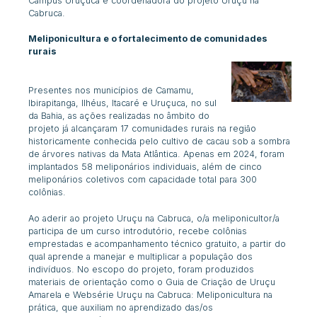
Campus Uruçuca e coordenadora do projeto Uruçu na
Cabruca.
Meliponicultura e o fortalecimento de comunidades
rurais
Presentes nos municípios de Camamu,
Ibirapitanga, Ilhéus, Itacaré e Uruçuca, no sul
da Bahia, as ações realizadas no âmbito do
projeto já alcançaram 17 comunidades rurais na região
historicamente conhecida pelo cultivo de cacau sob a sombra
de árvores nativas da Mata Atlântica. Apenas em 2024, foram
implantados 58 meliponários individuais, além de cinco
meliponários coletivos com capacidade total para 300
colônias.
Ao aderir ao projeto Uruçu na Cabruca, o/a meliponicultor/a
participa de um curso introdutório, recebe colônias
emprestadas e acompanhamento técnico gratuito, a partir do
qual aprende a manejar e multiplicar a população dos
indivíduos. No escopo do projeto, foram produzidos
materiais de orientação como o
Guia de Criação de Uruçu
Amarela
e
W
ebsérie
Uruçu na Cabruca: Meliponicultura na
prática
, que auxiliam no aprendizado das/os