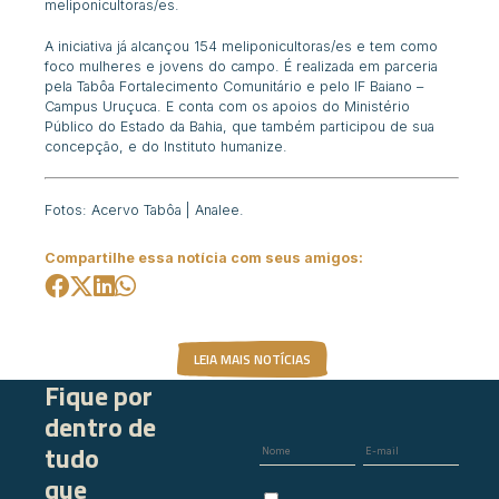
meliponicultoras/es.
A iniciativa já alcançou 154 meliponicultoras/es e tem como
foco mulheres e jovens do campo. É realizada em parceria
pela Tabôa Fortalecimento Comunitário e pelo IF Baiano –
Campus Uruçuca. E conta com os apoios do Ministério
Público do Estado da Bahia, que também participou de sua
concepção, e do Instituto humanize.
Fotos: Acervo Tabôa | Analee.
Compartilhe essa notícia com seus amigos:
LEIA MAIS NOTÍCIAS
Fique por
dentro de
tudo
que