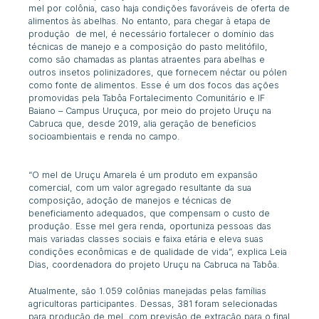
mel por colônia, caso haja condições favoráveis de oferta de
alimentos às abelhas. No entanto, para chegar à etapa de
produção de mel, é necessário fortalecer o domínio das
técnicas de manejo e a composição do pasto melitófilo,
como são chamadas as plantas atraentes para abelhas e
outros insetos polinizadores, que fornecem néctar ou pólen
como fonte de alimentos. Esse é um dos focos das ações
promovidas pela Tabôa Fortalecimento Comunitário e IF
Baiano – Campus Uruçuca, por meio do projeto Uruçu na
Cabruca que, desde 2019, alia geração de benefícios
socioambientais e renda no campo.
“O mel de Uruçu Amarela é um produto em expansão
comercial, com um valor agregado resultante da sua
composição, adoção de manejos e técnicas de
beneficiamento adequados, que compensam o custo de
produção. Esse mel gera renda, oportuniza pessoas das
mais variadas classes sociais e faixa etária e eleva suas
condições econômicas e de qualidade de vida”, explica Leia
Dias, coordenadora do projeto
Uruçu na Cabruca
na Tabôa.
Atualmente, são 1.059 colônias manejadas pelas famílias
agricultoras participantes. Dessas, 381 foram selecionadas
para produção de mel, com previsão de extração para o final