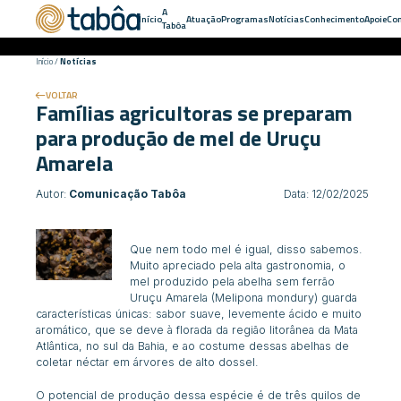
A
Início
Atuação
Programas
Notícias
Conhecimento
Apoie
Con
Tabôa
Início
/
Notícias
VOLTAR
Famílias agricultoras se preparam
para produção de mel de Uruçu
Amarela
Autor:
Comunicação Tabôa
Data: 12/02/2025
Que nem todo mel é igual, disso sabemos.
Muito apreciado pela alta gastronomia, o
mel produzido pela abelha sem ferrão
Uruçu Amarela (
Melipona mondury)
guarda
características únicas: sabor suave, levemente ácido e muito
aromático, que se deve à florada da região litorânea da Mata
Atlântica, no sul da Bahia, e ao costume dessas abelhas de
coletar néctar em árvores de alto dossel.
O potencial de produção dessa espécie é de três quilos de