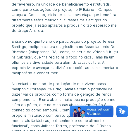
de fevereiro, na unidade de beneficiamento estruturada,
como parte das ações do projeto, no IF Baiano – Campus
Uruçuca. Com isso, inicia-se uma nova etapa que beneficia
diretamente as/os meliponiculturas/es mais antigos do
projeto que já estão aptas/os a produzir o tão esperado mel
de Uruçu Amarela.
Entrando no quarto ano de participação do projeto,
Teresa
Santiago, meliponicultura e agricultora no Assentamento Dois
Riachões (Ibirapitanga, BA), conta, na série de vídeos “Uruçu
na Cabruca”, que “na região há o foco no cacau, mas há um
olhar para a diversidade para além da cacauicultura. A
expectativa é avançar na divisão de colônias para aumentar o
meliponário e vender mel”.
No entanto, nem só de produção de mel vivem os/as
meliponicultores/as. “A Uruçu Amarela tem o potencial de
trazer vários produtos como forma de geração de renda
complementar. É uma abelha muito boa na produção de mel,
além do pólen, que no caso das abelhas sem ferrão é
conhecido como samburá. E tem o geoprópolis, que é o
própolis misturado com barro, que tem propriedades
medicinais fantásticas, e é conhecido como alimento
funcional”, conta Julianna Torres, professora do IF Baiano –