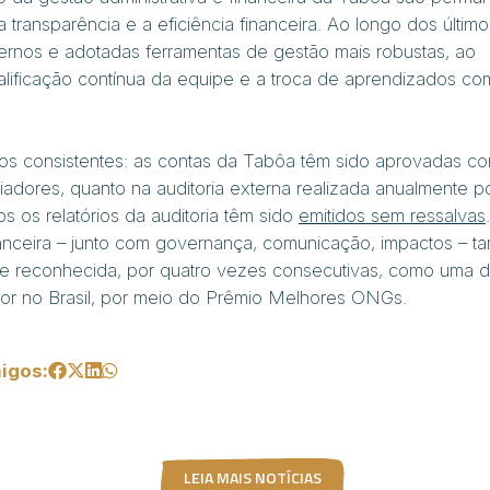
 transparência e a eficiência financeira. Ao longo dos último
ernos e adotadas ferramentas de gestão mais robustas, ao
ificação contínua da equipe e a troca de aprendizados co
dos consistentes: as contas da Tabôa têm sido aprovadas c
oiadores, quanto na auditoria externa realizada anualmente p
 os relatórios da auditoria têm sido
emitidos sem ressalvas
inanceira – junto com governança, comunicação, impactos – 
se reconhecida, por quatro vezes consecutivas, como uma 
or no Brasil, por meio do Prêmio Melhores ONGs.
igos:
LEIA MAIS NOTÍCIAS