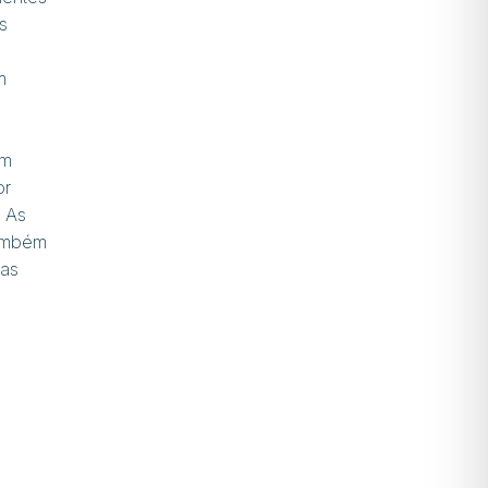
s
m
om
or
. As
também
das