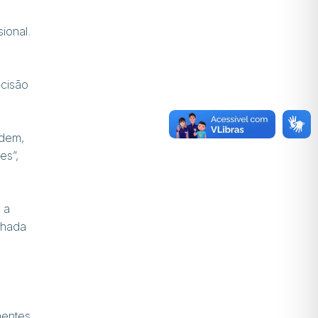
ional.
ecisão
ndem,
es”,
 a
nhada
nentes