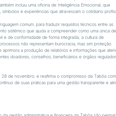
 também incluiu uma oficina de Inteligência Emocional, que
s, símbolos e experiências que atravessam o cotidiano profiss
linguagem comum, para traduzir requisitos técnicos entre as
mento sistêmico que ajuda a compreender como uma única d
ábil e de conformidade de forma integrada; a cultura de
e processos não representam burocracia, mas sim proteção
que aprimora a produção de relatórios e informações que ate
ntes doadores, conselhos, beneficiários e órgãos regulador
 e 28 de novembro, e reafirma o compromisso da Tabôa com
ntínuo de suas práticas para uma gestão transparente e ali
o da gestão administrativa e financeira da Tabôa são perma