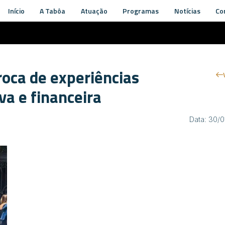
Início
A Tabôa
Atuação
Programas
Notícias
Co
oca de experiências
va e financeira
Data: 30/