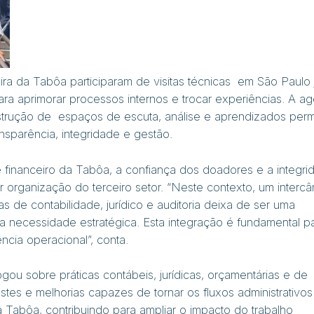
eira da Tabôa participaram de visitas técnicas em São Paulo 
para aprimorar processos internos e trocar experiências. A a
strução de espaços de escuta, análise e aprendizados perm
nsparência, integridade e gestão.
e financeiro da Tabôa, a confiança dos doadores e a integri
quer organização do terceiro setor. “Neste contexto, um interc
as de contabilidade, jurídico e auditoria deixa de ser uma
ma necessidade estratégica. Esta integração é fundamental p
ência operacional”, conta.
ogou sobre práticas contábeis, jurídicas, orçamentárias e de
ustes e melhorias capazes de tornar os fluxos administrativos
a Tabôa, contribuindo para ampliar o impacto do trabalho