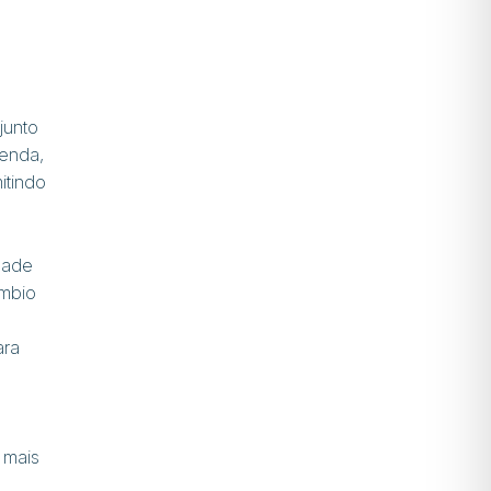
junto
genda,
itindo
dade
âmbio
ara
 mais