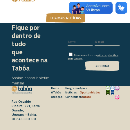
LEIA MAIS NOTÍCIAS
Fique por
dentro de
tudo
que
Estou de acordo com a
política de privacidade
acontece na
deste website.
Tabôa
Assine nosso boletim
mensal
Home
Programas
Apoie
A Tabôa
Notícias
Oportunidades
Atuação
Conhecimento
Contato
Rua Osvaldo
Ribeiro, 221, Serra
Grande,
Uruçuca – Bahia.
CEP 45.680-00