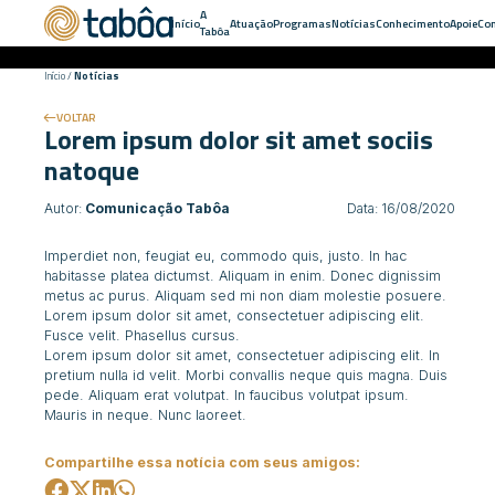
A
Início
Atuação
Programas
Notícias
Conhecimento
Apoie
Con
Tabôa
Início
/
Notícias
VOLTAR
Lorem ipsum dolor sit amet sociis
natoque
Autor:
Comunicação Tabôa
Data: 16/08/2020
Imperdiet non, feugiat eu, commodo quis, justo. In hac
habitasse platea dictumst. Aliquam in enim. Donec dignissim
metus ac purus. Aliquam sed mi non diam molestie posuere.
Lorem ipsum dolor sit amet, consectetuer adipiscing elit.
Fusce velit. Phasellus cursus.
Lorem ipsum dolor sit amet, consectetuer adipiscing elit. In
pretium nulla id velit. Morbi convallis neque quis magna. Duis
pede. Aliquam erat volutpat. In faucibus volutpat ipsum.
Mauris in neque. Nunc laoreet.
Compartilhe essa notícia com seus amigos: