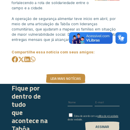
fortalecendo a rota de solidariedade entre o
campo e a cidade.
A operação de segurança alimentar teve início em abril, por
meio de uma articulação da Tabôa com lideranças
comunitárias, que ajudaram a mapear as famílias em situação
de maior vulnerabilidade social. Desde então, têm sido feitas
entregas mensais que já alcançaram mais de 500 famílias.
Compartilhe essa notícia com seus amigos:
LEIA MAIS NOTÍCIAS
Fique por
dentro de
tudo
que
Estou de acordo com a
política de privacidade
acontece na
deste website.
Tabôa