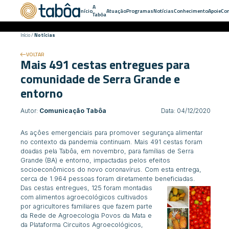
A
Início
Atuação
Programas
Notícias
Conhecimento
Apoie
Con
Tabôa
Início
/
Notícias
VOLTAR
Mais 491 cestas entregues para
comunidade de Serra Grande e
entorno
Autor:
Comunicação Tabôa
Data: 04/12/2020
As açôes emergenciais para promover segurança alimentar
no contexto da pandemia continuam. Mais 491 cestas foram
doadas pela Tabôa, em novembro, para famílias de Serra
Grande (BA) e entorno, impactadas pelos efeitos
socioeconômicos do novo coronavírus. Com esta entrega,
cerca de 1.964 pessoas foram diretamente beneficiadas.
Das cestas entregues, 125 foram montadas
com alimentos agroecológicos cultivados
por agricultores familiares que fazem parte
da Rede de Agroecologia Povos da Mata e
da Plataforma Circuitos Agroecológicos,