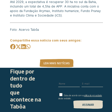
Até 2029, a expectativa é recuperar 30 ha no sul da Bahia,
incluindo um total de 4,5ha de APP. A iniciativa conta com o
apoio da Fundação Arymax, Instituto humanize, Fundo Pranay
e Instituto Clima e Sociedade (iCS).
Foto: Acervo Tabôa
Compartilhe essa notícia com seus amigos:
LEIA MAIS NOTÍCIAS
Fique por
dentro de
tudo
que
Estou de acordo com a
política de privacidade
acontece na
deste website.
Tabôa