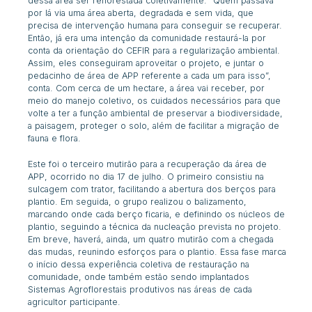
dessa área ser reflorestada coletivamente. “Quem passava
por lá via uma área aberta, degradada e sem vida, que
precisa de intervenção humana para conseguir se recuperar.
Então, já era uma intenção da comunidade restaurá-la por
conta da orientação do CEFIR para a regularização ambiental.
Assim, eles conseguiram aproveitar o projeto, e juntar o
pedacinho de área de APP referente a cada um para isso”,
conta. Com cerca de um hectare, a área vai receber, por
meio do manejo coletivo, os cuidados necessários para que
volte a ter a função ambiental de preservar a biodiversidade,
a paisagem, proteger o solo, além de facilitar a migração de
fauna e flora.
Este foi o terceiro mutirão para a recuperação da área de
APP, ocorrido no dia 17 de julho. O primeiro consistiu na
sulcagem com trator, facilitando a abertura dos berços para
plantio. Em seguida, o grupo realizou o balizamento,
marcando onde cada berço ficaria, e definindo os núcleos de
plantio, seguindo a técnica da nucleação prevista no projeto.
Em breve, haverá, ainda, um quatro mutirão com a chegada
das mudas, reunindo esforços para o plantio. Essa fase marca
o início dessa experiência coletiva de restauração na
comunidade, onde também estão sendo implantados
Sistemas Agroflorestais produtivos nas áreas de cada
agricultor participante.