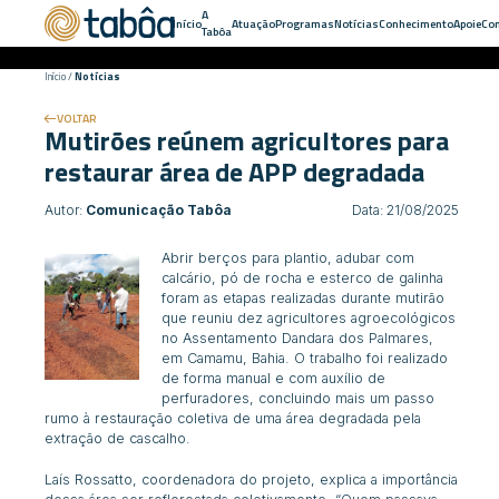
A
Início
Atuação
Programas
Notícias
Conhecimento
Apoie
Con
Tabôa
Início
/
Notícias
VOLTAR
Mutirões reúnem agricultores para
restaurar área de APP degradada
Autor:
Comunicação Tabôa
Data: 21/08/2025
Abrir berços para plantio, adubar com
calcário, pó de rocha e esterco de galinha
foram as etapas realizadas durante mutirão
que reuniu dez agricultores agroecológicos
no Assentamento Dandara dos Palmares,
em Camamu, Bahia. O trabalho foi realizado
de forma manual e com auxílio de
perfuradores, concluindo mais um passo
rumo à restauração coletiva de uma área degradada pela
extração de cascalho.
Laís Rossatto, coordenadora do projeto, explica a importância