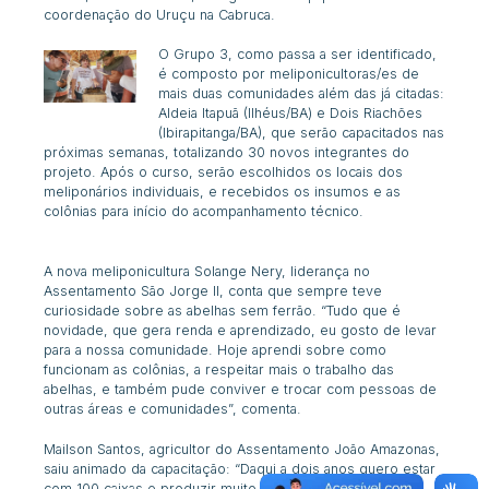
coordenação do Uruçu na Cabruca.
O Grupo 3, como passa a ser identificado,
é composto por meliponicultoras/es de
mais duas comunidades além das já citadas:
Aldeia Itapuã (Ilhéus/BA) e Dois Riachões
(Ibirapitanga/BA), que serão capacitados nas
próximas semanas, totalizando 30 novos integrantes do
projeto. Após o curso, serão escolhidos os locais dos
meliponários individuais, e recebidos os insumos e as
colônias para início do acompanhamento técnico.
A nova meliponicultura Solange Nery, liderança no
Assentamento São Jorge II, conta que sempre teve
curiosidade sobre as abelhas sem ferrão. “Tudo que é
novidade, que gera renda e aprendizado, eu gosto de levar
para a nossa comunidade. Hoje aprendi sobre como
funcionam as colônias, a respeitar mais o trabalho das
abelhas, e também pude conviver e trocar com pessoas de
outras áreas e comunidades”, comenta.
Mailson Santos, agricultor do Assentamento João Amazonas,
saiu animado da capacitação: “Daqui a dois anos quero estar
com 100 caixas e produzir muito mel!”, conta com