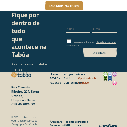
LEIA MAIS NOTÍCIAS
Fique por
dentro de
tudo
que
Estou de acordo com a
política de privacidade
acontece na
deste website.
Tabôa
Assine nosso boletim
mensal
Home
Programas
Apoie
A Tabôa
Notícias
Oportunidades
Atuação
Conhecimento
Contato
Rua Osvaldo
Ribeiro, 221, Serra
Grande,
Uruçuca – Bahia.
CEP 45.680-00
©2026 – Tabôa – Todos
os direitos reservados
Área para
Resolução
Política
Associados
CMN
de
Design por
Fábrica de