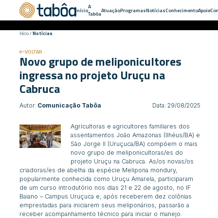
A
Início
Atuação
Programas
Notícias
Conhecimento
Apoie
Con
Tabôa
Início
/
Notícias
VOLTAR
Novo grupo de meliponicultores
ingressa no projeto Uruçu na
Cabruca
Autor:
Comunicação Tabôa
Data: 29/08/2025
Agricultoras e agricultores familiares dos
assentamentos João Amazonas (Ilhéus/BA) e
São Jorge II (Uruçuca/BA) compõem o mais
novo grupo de meliponicultoras/es do
projeto Uruçu na Cabruca. As/os novas/os
criadoras/es de abelha da
espécie
Melipona mondury,
popularmente conhecida como Uruçu Amarela, participaram
de um curso introdutório nos dias 21 e 22 de agosto, no IF
Baiano – Campus Uruçuca e, após receberem dez colônias
emprestadas para iniciarem seus meliponários, passarão a
receber acompanhamento técnico para iniciar o manejo.