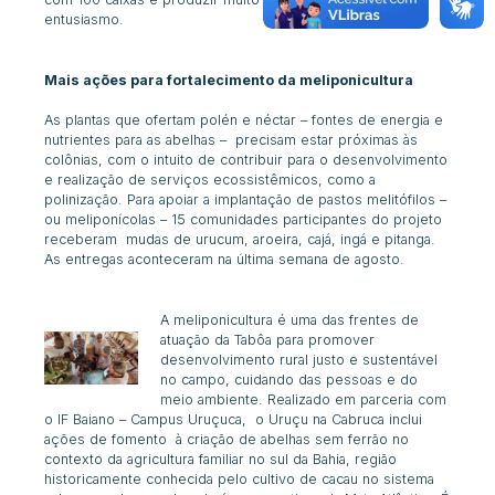
entusiasmo.
Mais ações para fortalecimento da meliponicultura
As plantas que ofertam polén e néctar – fontes de energia e
nutrientes para as abelhas – precisam estar próximas às
colônias, com o intuito de contribuir para o desenvolvimento
e realização de serviços ecossistêmicos, como a
polinização. Para apoiar a implantação de
pasto
s
melitófilo
s –
ou meliponícolas – 15 comunidades participantes do projeto
receberam mudas de urucum, aroeira, cajá, ingá e pitanga.
As entregas aconteceram na última semana de agosto.
A meliponicultura é uma das frentes de
atuação da Tabôa para promover
desenvolvimento rural justo e sustentável
no campo, cuidando das pessoas e do
meio ambiente. Realizado em parceria com
o IF Baiano – Campus Uruçuca,
o
Uruçu na Cabruca inclui
ações de fomento à criação de abelhas sem ferrão no
contexto da agricultura familiar no sul da Bahia, região
historicamente conhecida pelo cultivo de cacau no sistema