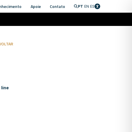
nhecimento
Apoie
Contato
PT
EN
ES
VOLTAR
 line