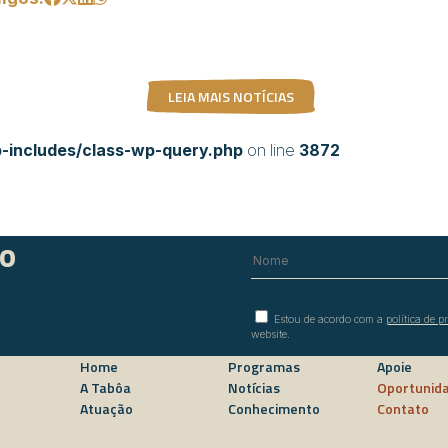
LEIA MAIS NOTÍCIAS
includes/class-wp-query.php
on line
3872
do
Estou de acordo com a
política de p
website.
Home
Programas
Apoie
A Tabôa
Notícias
Oportunid
Atuação
Conhecimento
Contato