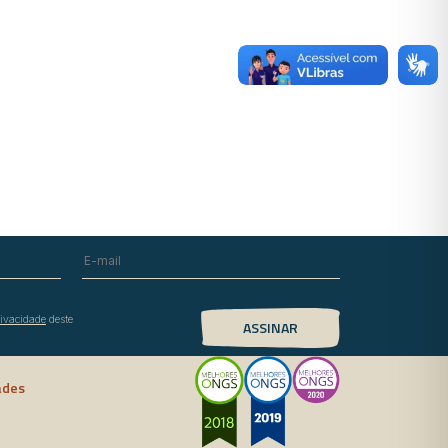
rivacidade
deste
ades