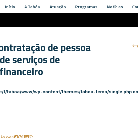
Início
A Tabôa
Atuação
Programas
Notícias
Co
ontratação de pessoa
 de serviços de
 financeiro
e/t/taboa/www/wp-content/themes/taboa-tema/single.php
on
igos: