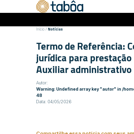
Início
/
Notícias
Termo de Referência: C
jurídica para prestação
Auxiliar administrativo
Autor:
Warning
: Undefined array key "autor" in
/hom
48
Data: 04/05/2026
Compartilhe essa notícia com seus am