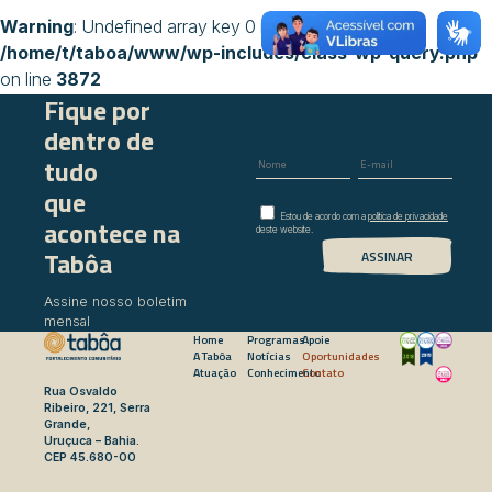
Warning
: Undefined array key 0 in
/home/t/taboa/www/wp-includes/class-wp-query.php
on line
3872
Fique por
dentro de
tudo
que
Estou de acordo com a
política de privacidade
acontece na
deste website.
Tabôa
Assine nosso boletim
mensal
Home
Programas
Apoie
A Tabôa
Notícias
Oportunidades
Atuação
Conhecimento
Contato
Rua Osvaldo
Ribeiro, 221, Serra
Grande,
Uruçuca – Bahia.
CEP 45.680-00