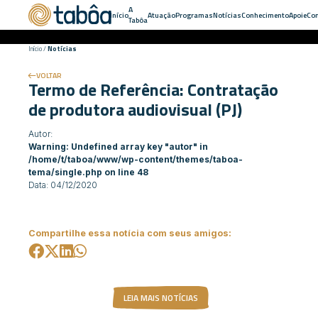
A
Início
Atuação
Programas
Notícias
Conhecimento
Apoie
Con
Tabôa
Início
/
Notícias
VOLTAR
Termo de Referência: Contratação
de produtora audiovisual (PJ)
Autor:
Warning
: Undefined array key "autor" in
/home/t/taboa/www/wp-content/themes/taboa-
tema/single.php
on line
48
Data: 04/12/2020
Compartilhe essa notícia com seus amigos:
LEIA MAIS NOTÍCIAS