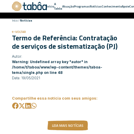
A
Início
Atuação
Programas
Notícias
Conhecimento
Apoie
Con
Tabôa
Início
/
Notícias
VOLTAR
Termo de Referência: Contratação
de serviços de sistematização (PJ)
Autor:
Warning
: Undefined array key "autor" in
/home/t/taboa/www/wp-content/themes/taboa-
tema/single.php
on line
48
Data: 19/05/2021
Compartilhe essa notícia com seus amigos:
LEIA MAIS NOTÍCIAS