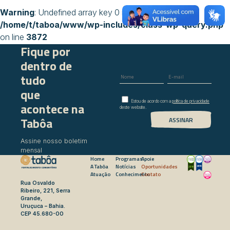
Warning
: Undefined array key 0 in
/home/t/taboa/www/wp-includes/class-wp-query.php
on line
3872
Fique por
dentro de
tudo
que
Estou de acordo com a
política de privacidade
acontece na
deste website.
Tabôa
Assine nosso boletim
mensal
Home
Programas
Apoie
A Tabôa
Notícias
Oportunidades
Atuação
Conhecimento
Contato
Rua Osvaldo
Ribeiro, 221, Serra
Grande,
Uruçuca – Bahia.
CEP 45.680-00