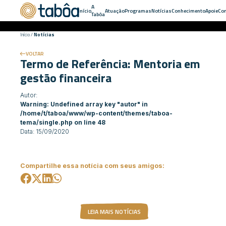
A
Início
Atuação
Programas
Notícias
Conhecimento
Apoie
Con
Tabôa
Início
/
Notícias
VOLTAR
Termo de Referência: Mentoria em
gestão financeira
Autor:
Warning
: Undefined array key "autor" in
/home/t/taboa/www/wp-content/themes/taboa-
tema/single.php
on line
48
Data: 15/09/2020
Compartilhe essa notícia com seus amigos:
LEIA MAIS NOTÍCIAS