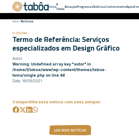
A
Início
Atuação
Programas
Notícias
Conhecimento
Apoie
Con
Tabôa
Início
/
Notícias
VOLTAR
Termo de Referência: Serviços
especializados em Design Gráfico
Autor:
Warning
: Undefined array key "autor" in
/home/t/taboa/www/wp-content/themes/taboa-
tema/single.php
on line
48
Data: 16/09/2021
Compartilhe essa notícia com seus amigos:
LEIA MAIS NOTÍCIAS