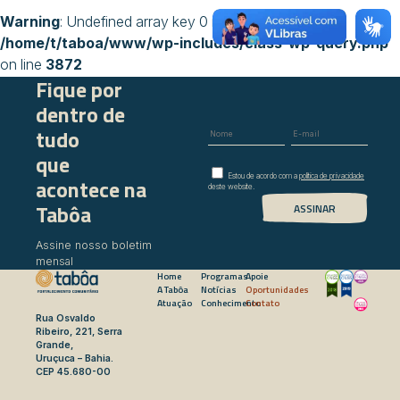
Warning
: Undefined array key 0 in
/home/t/taboa/www/wp-includes/class-wp-query.php
on line
3872
Fique por
dentro de
tudo
que
Estou de acordo com a
política de privacidade
acontece na
deste website.
Tabôa
Assine nosso boletim
mensal
Home
Programas
Apoie
A Tabôa
Notícias
Oportunidades
Atuação
Conhecimento
Contato
Rua Osvaldo
Ribeiro, 221, Serra
Grande,
Uruçuca – Bahia.
CEP 45.680-00