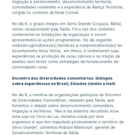
migração e pertencimento, desenvolvimento territorial,
comunidades resilientes e a experiência da Aliança Territorial,
surgida no contexto da Rede C
omuá.
No dia 6, o grupo chegou em Serra Grande (Uruçuca, Bahia),
sendo recepcionado pela Tabôa.
Foi a vez dos visitantes
conhecerem
as instalações da organização e serem
apresentados às ações programáticas. No dia seguinte,
visitaram
agricultores(as) familiares e meliponicultores(as) do
Assentamento Nova Vitória,
em Ilhéus, e conheceram suas
experiências na produção de cacau
cabruca e na criação de
abelhas sem ferrão como
estratégias de fortalecimento de
comunidades rurais.
Encontro das diversidades comunitárias: diálogos
sobre experiências no Brasil, Estados Unidos e Haiti
No dia 8, a comitiva de organizações participou do
Encontro
de Diversidades Comunitárias
, realizado pela Tabôa, que
fomentou o debate sobre desenvolvimento comunitário,
migração e territórios. “Não à toa estamos discutindo esse
tema aqui no Circo da Lua, iniciativa criada por dois
argentinos e que tem impactado positivamente o território de
Serra Grande”, comentou Robson Bitencourt, gerente de
Desenvolvimento Territorial da Tabôa.