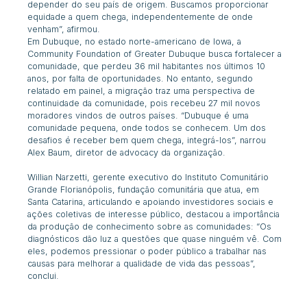
depender do seu país de origem. Buscamos proporcionar
equidade a quem chega, independentemente de onde
venham”, afirmou.
Em Dubuque, no estado norte-americano de Iowa, a
Community Foundation of Greater Dubuque
busca fortalecer a
comunidade, que perdeu 36 mil habitantes nos últimos 10
anos, por falta de oportunida
des. No entanto, segundo
relatado em painel, a migração traz uma perspectiva de
continuidade da comunidade, pois recebeu 27 mil novos
moradores vindos de outros países. “Dubuque é uma
comunidade pequena, onde todos se conhecem. Um dos
desafios é receber bem quem chega, integrá-los”, narrou
Alex Baum, diretor de
advocacy
da organização.
Willian Narzetti, gerente executivo do Instituto Comunitário
Grande Florianópolis, fundação comunitária que atua, em
Santa Catarina, articulando e apoiando investidores sociais e
ações coletivas de interesse público, destacou a importância
da produção de conhecimento sobre as comunidades: “Os
diagnósticos dão luz a questões que quase ninguém vê. Com
eles, podemos pressionar o poder público a trabalhar nas
causas para melhorar a qualidade de vida das pessoas”,
conclui.