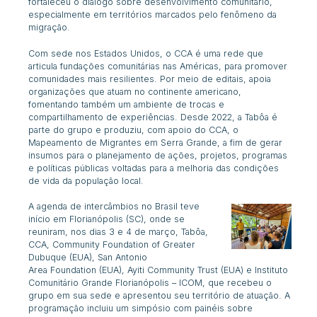
fortaleceu o diálogo sobre desenvolvimento comunitário,
especialmente em territórios marcados pelo fenômeno da
migração.
Com sede nos Estados Unidos, o CCA é uma rede que
articula fundações comunitárias nas Américas, para promover
comunidades mais resilientes. Por meio de editais, apoia
organizações que atuam no continente americano,
fomentando também um ambiente de trocas e
compartilhamento de experiências. Desde 2022, a Tabôa é
parte do grupo e produziu, com apoio do CCA, o
Mapeamento de Migrantes em Serra Grande
, a fim de gerar
insumos para o planejamento de ações, projetos, programas
e políticas públicas voltadas para a melhoria das condições
de vida da população local.
A agenda de intercâmbios no Brasil teve
início em Florianópolis (SC), onde se
reuniram
, nos
dias 3 e 4 de março, Tabôa,
CCA,
Community Foundation of Greater
Dubuque
(EUA),
San Antonio
Area
Foundation
(EUA),
Ayiti Community Trus
t (EUA) e Instituto
Comunitário Grande Florianópolis – ICOM, que recebeu o
grupo em sua sede e
apresentou seu território de atuação. A
programação incluiu um simpósio com painéis sobre