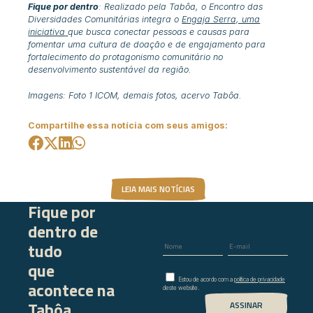
Fique por dentro
: Realizado pela Tabôa, o
Encontro das
Diversidades Comunitárias
integra o
Engaja Serra, uma
iniciativa
que busca conectar pessoas e causas para
fomentar uma cultura de doação e de engajamento para
fortalecimento do protagonismo comunitário no
desenvolvimento sustentável da região.
Imagens: Foto 1 ICOM, demais fotos, acervo Tabôa.
Compartilhe essa notícia com seus amigos:
LEIA MAIS NOTÍCIAS
Fique por
dentro de
tudo
que
Estou de acordo com a
política de privacidade
acontece na
deste website.
Tabôa