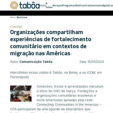
A
Início
Atuação
Programas
Notícias
Conhecimento
Apoie
Con
Tabôa
Início
/
Notícias
VOLTAR
Organizações compartilham
experiências de fortalecimento
comunitário em contextos de
migração nas Américas
Autor:
Comunicação Tabôa
Data: 15/03/2024
Intercâmbio incluiu visitas à Tabôa, na Bahia, e ao ICOM, em
Florianópolis.
Conexões, trocas e aprendizados marcaram
o início do mês de março. Fundações e
organizações comunitárias brasileiras e
norte-americanas apoiadas pela rede
Connecting Communities in the Americas
–
CCA participaram de uma agenda de intercâmbio que