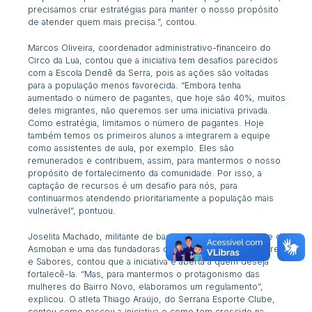
precisamos criar estratégias para manter o nosso propósito
de atender quem mais precisa.”, contou.
Marcos
Oliveira, coordenador administrativo-financeiro do
Circo da Lua,
contou que a iniciativa tem desafios parecidos
com a Escola Dendê da Serra, pois as ações são voltadas
para a população menos favorecida. “Embora tenha
aumentado o número de pagantes, que hoje são 40%, muitos
deles migrantes, não queremos ser uma iniciativa privada.
Como estratégia, limitamos o número de pagantes. Hoje
também temos os primeiros alunos a integrarem a equipe
como assistentes de aula, por exemplo. Eles são
remunerados e contribuem, assim, para mantermos o nosso
propósito de fortalecimento da comunidade. Por isso, a
captação de recursos é um desafio para nós, para
continuarmos atendendo prioritariamente a população mais
vulnerável”, pontuou.
Joselita Machado, militante de base co
munitária, integrante da
Asmoban e uma das fundadoras da Feira Comunitária Saberes
e Sabores, contou que a iniciativa é aberta a quem deseja
fortalecê-la. “Mas, para mantermos o protagonismo das
mulheres do Bairro Novo, elaboramos um regulamento”,
explicou. O atleta Thiago Araújo, do Serrana Esporte Clube,
contou como nasceu a iniciativa e como tem crescido na