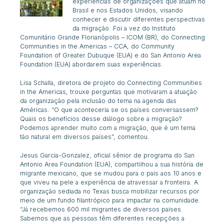
experiências de organizações que atuam no
Brasil e nos Estados Unidos, visando
conhecer e discutir diferentes perspectivas
da migração. Foi a vez do Instituto
Comunitário Grande Florianópolis – ICOM (BR), do
Connecting
Communities in the Americas
– CCA, do
Community
Foundation of Greater Dubuque
(EUA) e do
San Antonio Area
Foundation
(EUA) abordarem suas experiências.
Lisa Schalla, diretora de projeto do
Connecting Communities
in the Americas,
trouxe perguntas que motivaram a atuação
da organização pela inclusão do tema na agenda das
Américas. “O que aconteceria se os países conversassem?
Quais os benefícios desse diálogo sobre a migração?
Podemos aprender muito com a migração, que é um tema
tão natural em diversos países”, comentou.
Jesus Garcia-Gonzalez, oficial sênior de programa do
San
Antonio Area Foundation
(EUA), compartilhou a sua história de
migrante mexicano, que se mudou para o país aos 10 anos e
que viveu na pele a experiência de atravessar a fronteira. A
organização sediada no Texas busca mobilizar recursos por
meio de um fundo filantrópico para impactar na comunidade.
“Já recebemos 600 mil migrantes de diversos países.
Sabemos que as pessoas têm diferentes recepções a