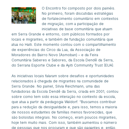
O Encontro foi composto p
or dois painéis.
No primeiro, foram discutidas estratégias
de fortalecimento comunitário em contextos
de migração, com a participação de
iniciativas de base comunitária que atuam
em Serra Grande e entorno, com públicos formados por
locais e migrantes, e também de fundação comunitária que
atua no Haiti. Este momento contou com o compartilhamento
de experiências do Circo da Lua, da Associação de
Moradores do Bairro Novo (Asmoban) – e da Feira
Comunitária Saberes e Sabores, da Escola Dendê da Serra,
do Serrana Esporte Clube e da
Ayiti Community Trus
t (EUA).
As iniciativas locais falaram
sobre desafios e oportunidades
relacionados à chegada de migrantes na comunidade de
Serra Grande. No painel, Silvia Reichmann, uma das
fundadoras da Escola Dendê da Serra, criada em 2001, contou
sobre como tem sido essa interação no contexto da escola,
que atua a partir da pedagogia Waldorf. “Buscamos contribuir
para a redução da desigualdade e, para isso, temos a maioria
de nossos estudantes de famílias menos favorecidas, que
são bolsistas integrais. No começo, eram poucos migrantes,
hoje tem muito mais. Com isso, também aumentou o número
de pessoas que nos procuram e que são pagantes e, então,