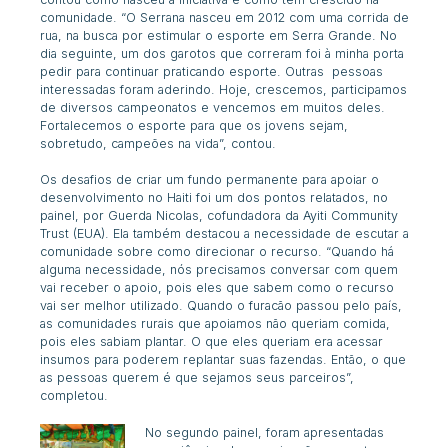
comunidade. “O Serrana nasceu em 2012 com uma corrida de
rua, na busca por estimular o esporte em Serra Grande. No
dia seguinte, um dos garotos que correram foi à minha porta
pedir para continuar praticando esporte. Outras pessoas
interessadas foram aderindo. Hoje, crescemos, participamos
de diversos campeonatos e vencemos em muitos deles.
Fortalecemos o esporte para que os jovens sejam,
sobretudo, campeões na vida”, contou.
Os desafios de criar um fundo permanente para apoiar o
desenvolvimento no Haiti foi um dos pontos relatados, no
painel, por
Guerda Nicolas, cofundadora da
Ayiti Community
Trus
t (EUA). Ela também destacou a necessidade de escutar a
comunidade sobre como direcionar o recurso. “Quando há
alguma necessidade, nós precisamos conversa
r com quem
vai receber o apoio, pois eles que sabem como o recurso
vai ser melhor utilizado. Quando o furacão passou pelo país,
as comunidades rurais que apoiamos não queriam comida,
pois eles sabiam plantar. O que eles queriam era acessar
insumos para poderem replantar suas fazendas. Então, o que
as pessoas querem é que sejamos seus parceiros”,
completou.
No segundo painel, foram apresentadas