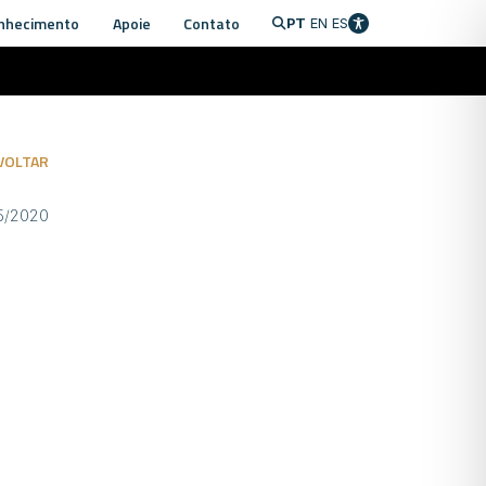
nhecimento
Apoie
Contato
PT
EN
ES
VOLTAR
05/2020