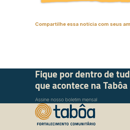
Compartilhe essa notícia com seus am
Fique por dentro de tu
que acontece na Tabôa
Assine nosso boletim mensal