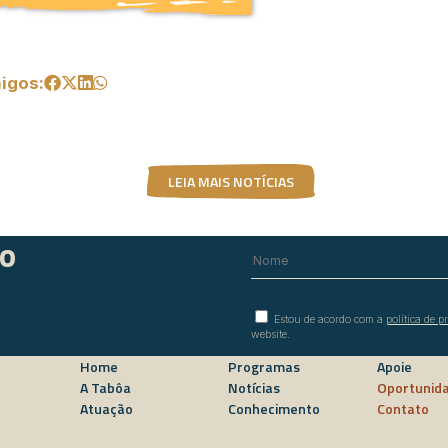
igos:
LEIA MAIS NOTÍCIAS
do
Estou de acordo com a
política de p
website.
Home
Programas
Apoie
A Tabôa
Notícias
Oportunid
Atuação
Conhecimento
Contato