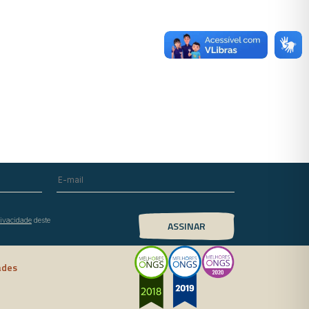
rivacidade
deste
ades