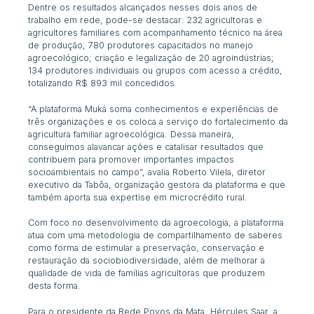
Dentre os resultados alcançados nesses dois anos de
trabalho em rede, pode-se destacar: 232 agricultoras e
agricultores familiares com acompanhamento técnico na área
de produção; 780 produtores capacitados no manejo
agroecológico; criação e legalização de 20 agroindústrias;
134 produtores individuais ou grupos com acesso a crédito,
totalizando R$ 893 mil concedidos.
“A plataforma Muká soma conhecimentos e experiências de
três organizações e os coloca a serviço do fortalecimento da
agricultura familiar agroecológica. Dessa maneira,
conseguimos alavancar ações e catalisar resultados que
contribuem para promover importantes impactos
socioambientais no campo”, avalia Roberto Vilela, diretor
executivo da Tabôa, organização gestora da plataforma e que
também aporta sua expertise em microcrédito rural.
Com foco no desenvolvimento da agroecologia, a plataforma
atua com uma metodologia de compartilhamento de saberes
como forma de estimular a preservação, conservação e
restauração da sociobiodiversidade, além de melhorar a
qualidade de vida de famílias agricultoras que produzem
desta forma.
Para o presidente da Rede Povos da Mata, Hércules Saar, a