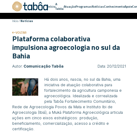
A
Início
Atuação
Programas
Notícias
Conhecimento
Apoie
Con
Tabôa
Início
/
Notícias
VOLTAR
Plataforma colaborativa
impulsiona agroecologia no sul da
Bahia
Autor:
Comunicação Tabôa
Data: 20/12/2021
Há dois anos, nascia, no sul da Bahia, uma
iniciativa de atuação colaborativa para
fortalecimento da agricultura camponesa e
agroecológica. Idealizada e correalizada
pela Tabôa Fortalecimento Comunitário,
Rede de Agroecologia Povos da Mata e Instituto Ibi de
Agroecologia (Ibiá), a Muká Plataforma Agroecológica articula
ações em cinco eixos estratégicos: produção,
beneficiamento, comercialização, acesso a crédito e
certificação.