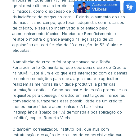
arrobas em 2018 para 777 em 2020, apesar da produção
geral deste último ano ter diminuído devido a fatores
climáticos, como o excesso de chuva, o que causou aumento
da incidência de pragas no cacau. E ainda, o aumento do uso
de máquinas no campo, que foram adquiridas com recursos
de crédito, e seu uso incentivado e orientado pelo
acompanhamento técnico. No eixo de Beneficiamento, o
relatório mostra o grande avanço na legalização de 20
agroindústrias, certificação de 13 e criação de 52 rótulos e
etiquetas.
A ampliação do crédito foi proporcionada pela Tabôa
Fortalecimento Comunitário, que coordena o eixo de Crédito
na Muká. “Este é um eixo que está interligado com os demais
e confere condições para que a agricultura e o agricultor
realizem as melhorias na unidade produtiva, a partir das
orientações obtidas. Como boa parte deles não preenche os
requisitos para conseguir crédito em instituições financeiras
convencionais, trazemos essa possibilidade de um crédito
menos burocrático e acompanhado. A baixíssima
inadimplência (abaixo de 1%) demonstra a boa aplicação do
crédito”, explica Roberto Vilela.
O também correalizador, Instituto Ibiá, que atua com
estruturação e criação de circuitos de comercialização para