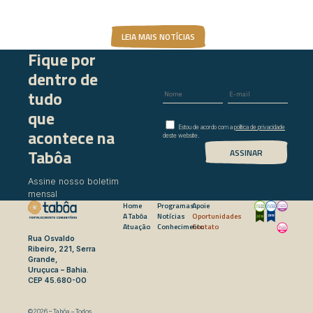
LEIA MAIS NOTÍCIAS
Fique por
dentro de
tudo
que
Estou de acordo com a
política de privacidade
acontece na
deste website.
Tabôa
Assine nosso boletim
mensal
Home
Programas
Apoie
A Tabôa
Notícias
Oportunidades
Atuação
Conhecimento
Contato
Rua Osvaldo
Ribeiro, 221, Serra
Grande,
Uruçuca – Bahia.
CEP 45.680-00
©2026 – Tabôa – Todos