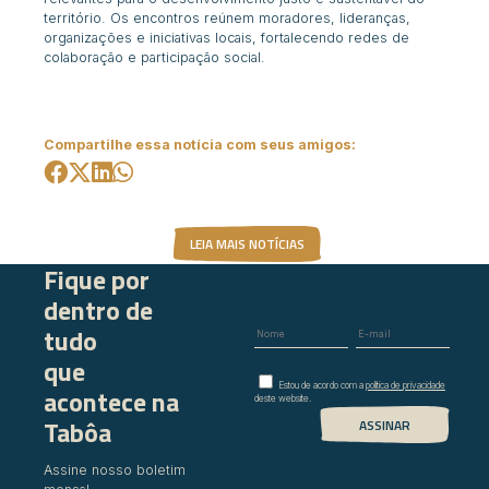
território. Os encontros reúnem moradores, lideranças,
organizações e iniciativas locais, fortalecendo redes de
colaboração e participação social.
Compartilhe essa notícia com seus amigos:
LEIA MAIS NOTÍCIAS
Fique por
dentro de
tudo
que
Estou de acordo com a
política de privacidade
acontece na
deste website.
Tabôa
Assine nosso boletim