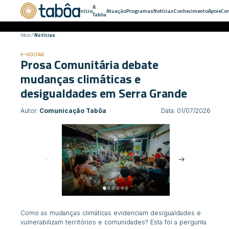
A
Início
Atuação
Programas
Notícias
Conhecimento
Apoie
Con
Tabôa
Início
/
Notícias
VOLTAR
Prosa Comunitária debate
mudanças climáticas e
desigualdades em Serra Grande
Autor:
Comunicação Tabôa
Data: 01/07/2026
Como as mudanças climáticas evidenciam desigualdades e
vulnerabilizam territórios e comunidades? Esta foi a pergunta