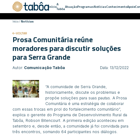
A
Início
Atuação
Programas
Notícias
Conhecimento
Apoie
Con
Tabôa
Início
/
Notícias
VOLTAR
Prosa Comunitária reúne
moradores para discutir soluções
para Serra Grande
Autor:
Comunicação Tabôa
Data: 13/12/2022
“A comunidade de Serra Grande,
historicamente, discute os problemas e
propõe soluções para suas pautas. A Prosa
Comunitária é uma estratégia de colaborar
com essas trocas em prol do fortalecimento comunitário”,
explica o gerente do Programa de Desenvolvimento Rural da
Tabôa, Robson Bitencourt. A primeira edição aconteceu em
setembro e, desde então, a comunidade já foi convidada para
três encontros, somando 64 participantes nos diálogos.