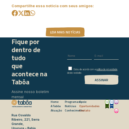
Compartilhe essa notícia com seus amigos:
LEIA MAIS NOTÍCIAS
Fique por
dentro de
tudo
que
Estou de acordo com a
política de privacidade
acontece na
deste website.
Tabôa
Assine nosso boletim
mensal
Home
Programas
Apoie
A Tabôa
Notícias
Oportunidades
Atuação
Conhecimento
Contato
Rua Osvaldo
Ribeiro, 221, Serra
Grande,
Uruçuca – Bahia.