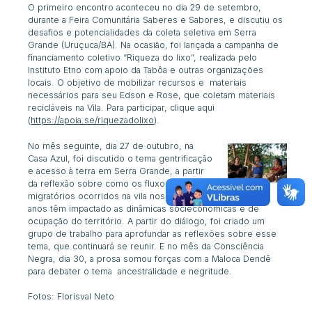
O primeiro encontro aconteceu no dia 29 de setembro,
durante a Feira Comunitária Saberes e Sabores, e discutiu os
desafios e potencialidades da coleta seletiva em Serra
Grande (Uruçuca/BA). Na ocasião, foi lançada a campanha de
financiamento coletivo “Riqueza do lixo”, realizada pelo
Instituto Etno com apoio da Tabôa e outras organizações
locais. O objetivo de mobilizar recursos e
materiais
necessários para seu Edson e Rose, que coletam materiais
recicláveis na Vila. Para participar, clique aqui
(
https://apoia.se/riquezadolixo
).
No mês seguinte, dia 27 de outubro, na
Casa Azul, foi discutido o tema gentrificação
e acesso à terra em Serra Grande, a partir
da reflexão sobre como os fluxos
migratórios ocorridos na vila nos últimos 20
anos têm impactado as dinâmicas socieconômicas e de
ocupação do território. A partir do diálogo, foi criado um
grupo de trabalho para aprofundar as reflexões sobre esse
tema, que continuará se reunir. E no mês da Consciência
Negra, dia 30, a prosa somou forças com a Maloca Dendê
para debater o tema ancestralidade e negritude.
Fotos: Florisval Neto