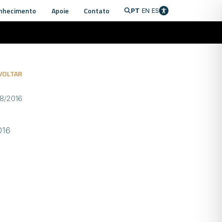
nhecimento
Apoie
Contato
PT
EN
ES
VOLTAR
08/2016
016