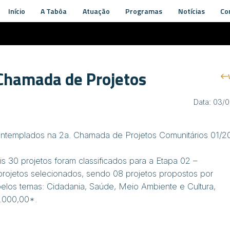
Início
A Tabôa
Atuação
Programas
Notícias
Co
 Chamada de Projetos
Data: 03/
ontemplados na 2a. Chamada de Projetos Comunitários 01/2
ais 30 projetos foram classificados para a Etapa 02 –
projetos selecionados, sendo 08 projetos propostos por
pelos temas: Cidadania, Saúde, Meio Ambiente e Cultura,
3.000,00*.