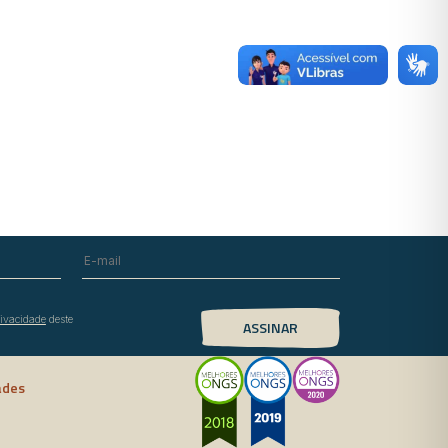
rivacidade
deste
ades