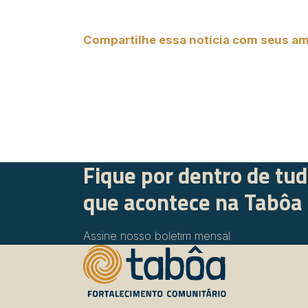
Compartilhe essa notícia com seus am
Fique por dentro de tu
que acontece na Tabôa
Assine nosso boletim mensal