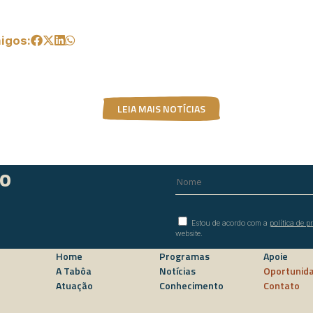
igos:
LEIA MAIS NOTÍCIAS
do
Estou de acordo com a
política de p
website.
Home
Programas
Apoie
A Tabôa
Notícias
Oportunid
Atuação
Conhecimento
Contato