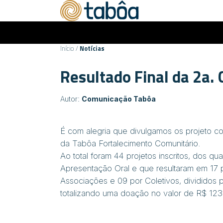
Início
/
Notícias
Resultado Final da 2a.
Autor:
Comunicação Tabôa
É com alegria que divulgamos os projeto c
da Tabôa Fortalecimento Comunitário.
Ao total foram 44 projetos inscritos, dos qu
Apresentação Oral e que resultaram em 17 
Associações e 09 por Coletivos, divididos 
totalizando uma doação no valor de R$ 12