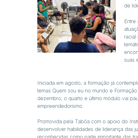
de lid
Entre
atuaç
racia
temát
encon
suas e
Iniciada em agosto, a formação já contemp
temas
Quem sou eu no mundo
e
Formação 
dezembro, o quarto e último módulo vai pau
empreendedorismo.
Promovida pela Tabôa com o apoio do Instit
desenvolver habilidades de liderança das ju
reconhecidas como parte importante das tra