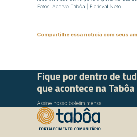
Fotos: Acervo Tabôa | Florisval Neto.
Compartilhe essa notícia com seus am
Fique por dentro de tu
que acontece na Tabôa
Assine nosso boletim mensal