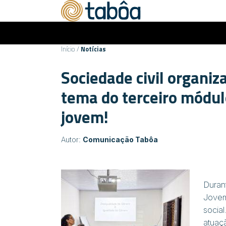
Início
/
Notícias
Sociedade civil organiz
tema do terceiro módul
jovem!
Autor:
Comunicação Tabôa
Duran
Jovem
social
atuaç