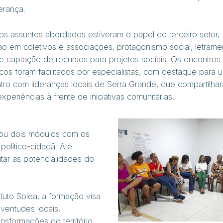
erança.
 os assuntos abordados estiveram o papel do terceiro setor,
ão em coletivos e associações, protagonismo social, letrame
l e captação de recursos para projetos sociais. Os encontros
icos foram facilitados por especialistas, com destaque para 
tro com lideranças locais de Serra Grande, que compartilha
xperiências à frente de iniciativas comunitárias.
lou dois módulos com os
político-cidadã
. Até
tar as potencialidades do
uto Solea, a formação visa
ventudes locais,
nsformações do território.