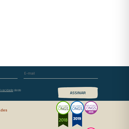
rivacidade
deste
ades