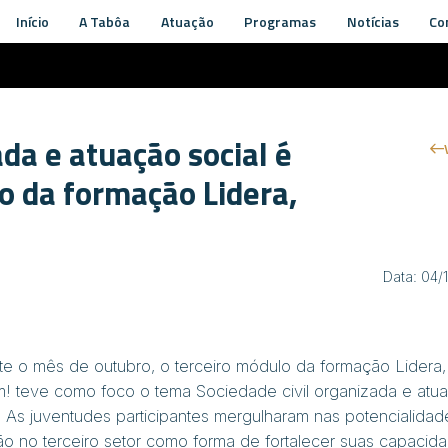
Início
A Tabôa
Atuação
Programas
Notícias
Co
ada e atuação social é
o da formação Lidera,
Data: 04/
te o mês de outubro, o terceiro módulo da formação Lidera,
! teve como foco o tema
Sociedade civil organizada e atu
. As juventudes participantes mergulharam nas potencialidad
ão no terceiro setor como forma de fortalecer suas capacid