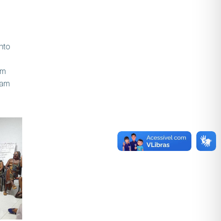
nto
um
ram