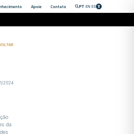
nhecimento
Apoie
Contato
PT
EN
ES
VOLTAR
11/2024
ação
es da
ades