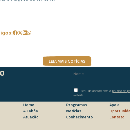
igos:
LEIA MAIS NOTÍCIAS
do
Estou de acordo com a
política de p
website.
Home
Programas
Apoie
A Tabôa
Notícias
Oportunid
Atuação
Conhecimento
Contato