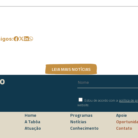
igos:
LEIA MAIS NOTÍCIAS
do
Estou de acordo com a
política de p
website.
Home
Programas
Apoie
A Tabôa
Notícias
Oportunid
Atuação
Conhecimento
Contato