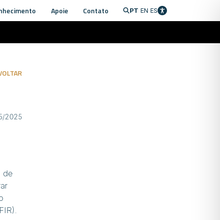
nhecimento
Apoie
Contato
PT
EN
ES
VOLTAR
05/2025
o de
ar
o
FIR).