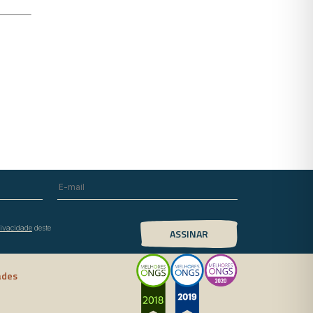
rivacidade
deste
ades