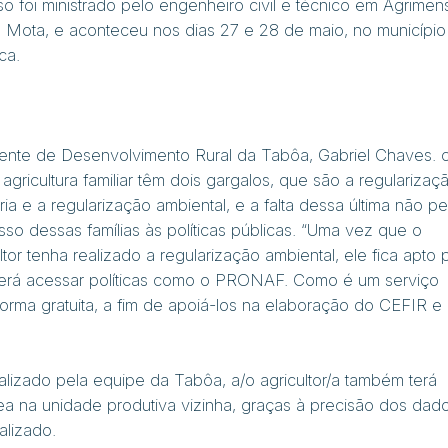
so foi ministrado pelo engenheiro civil e técnico em Agrimen
o Mota, e aconteceu nos dias 27 e 28 de maio, no município
ca.
ente de Desenvolvimento Rural da Tabôa, Gabriel Chaves. 
agricultura familiar têm dois gargalos, que são a regularizaç
ria e a regularização ambiental, e a falta dessa última não pe
sso dessas famílias às políticas públicas. “Uma vez que o
ltor tenha realizado a regularização ambiental, ele fica apto 
erá acessar políticas como o PRONAF. Como é um serviço
forma gratuita, a fim de apoiá-los na elaboração do CEFIR e
lizado pela equipe da Tabôa, a/o agricultor/a também terá
ea na unidade produtiva vizinha, graças à precisão dos dad
alizado.