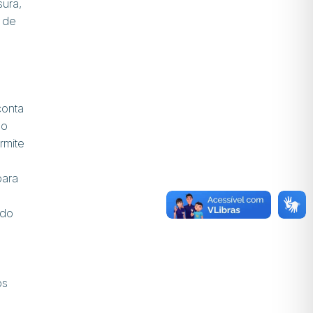
sura,
 de
conta
ão
rmite
para
 do
os