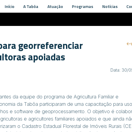
Início
A Tabôa
Atuação
Programas
Notícias
Co
para georreferenciar
ultoras apoiadas
Data: 30/
rantes da equipe do programa de Agricultura Familiar e
onomia da Tabôa participaram de uma capacitação para us
lhos e
software
de geoprocessamento. O objetivo é colabor
ricultoras e agricultores familiares apoiados e que ainda nã
arizaram o Cadastro Estadual Florestal de Imóveis Rurais (CE