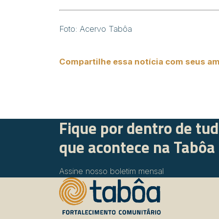
Foto: Acervo Tabôa
Compartilhe essa notícia com seus am
Fique por dentro de tu
que acontece na Tabôa
Assine nosso boletim mensal