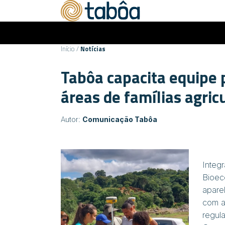
Início
/
Notícias
Tabôa capacita equipe 
áreas de famílias agric
Autor:
Comunicação Tabôa
Integ
Bioec
apare
com ag
regul