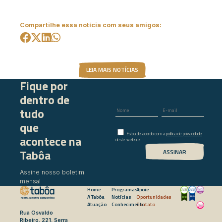
Compartilhe essa notícia com seus amigos:
LEIA MAIS NOTÍCIAS
Fique por
dentro de
tudo
que
Estou de acordo com a
política de privacidade
acontece na
deste website.
Tabôa
Assine nosso boletim
mensal
Home
Programas
Apoie
A Tabôa
Notícias
Oportunidades
Atuação
Conhecimento
Contato
Rua Osvaldo
Ribeiro, 221, Serra