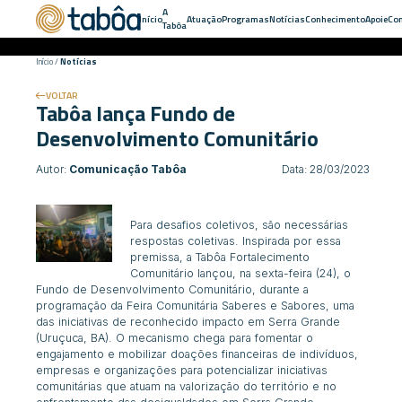
A
Início
Atuação
Programas
Notícias
Conhecimento
Apoie
Con
Tabôa
Início
/
Notícias
VOLTAR
Tabôa lança Fundo de
Desenvolvimento Comunitário
Autor:
Comunicação Tabôa
Data: 28/03/2023
Para desafios coletivos, são necessárias
respostas coletivas. Inspirada por essa
premissa, a Tabôa Fortalecimento
Comunitário lançou, na sexta-feira (24), o
Fundo de Desenvolvimento Comunitário, durante a
programação da Feira Comunitária Saberes e Sabores, uma
das iniciativas de reconhecido impacto em Serra Grande
(Uruçuca, BA). O mecanismo chega para fomentar o
engajamento e mobilizar doações financeiras de indivíduos,
empresas e organizações para potencializar iniciativas
comunitárias que atuam na valorização do território e no