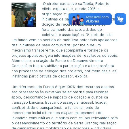
O diretor executivo da Tabôa, Roberto
Vilela, explica que, desde 2015, a
organização atua no fortalecimento de
iniciativas de base comunitária por meio da
doação de recursos financeiros e do
fortalecimento das capacidades de
coletivos e associações. ”A ideia de criar
um fundo vem no sentido de mobilizar potenciais apoiadores
das iniciativas de base comunitária, por meio de um
mecanismo transparente, que acompanha e fortalece os
projetos apoiados, gera informações de resultados do apoio.
Além disso, a criação do Fundo de Desenvolvimento
Comunitário busca viabilizar a participação e a transparência
nos processos de seleção dos projetos, por meio das suas
instâncias participativas de decisão”, explica.
Um diferencial do Fundo é que
100% dos recursos doados
são repassados às iniciativas selecionadas para receber
apoio, descontando-se imposto de doação e custos da
transação bancária. Buscando assegurar acessibilidade,
confiabilidade e transparência, o funcionamento do
mecanismo inclui diferentes etapas:
mapeamento de
iniciativas comunitárias que atuam com causas relevantes para
o desenvolvimento do território de Serra Grande; realização
de campanhas para mobilização de doadores – indivíduos,