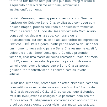
território totalmente sem políticas públicas, marginalizado e
esquecido com o racismo estrutural, ambiental e
institucional”, comenta.
Já Kaio Menezes, jovem rapper conhecido como Snep’ e
fundador do Coletivo Serra Cria, explica que começou com
poucos braços, poucos recursos e pequenas ferramentas.
“Com o recurso do Fundo de Desenvolvimento Comunitário,
conseguimos alugar uma sede, comprar alguns
equipamentos, dar continuidade ao Laboratório de Impressos
Gráficos (LIG). Para a gente, participar da rodada do Fundo foi
um momento necessário para o Serra Cria realmente existir”,
celebra o artista. Snep’ conta que o Coletivo pretende,
também, criar uma marca de roupa chamada “1 real”, por meio
do LIG, além de um selo da produtora para impulsionar a
carreira dos jovens talentos que o Serra Cria vai apoiar,
gerando representatividade e recurso para os jovens
artistas.
Guadalupe Tempone, professora de artes circenses, também
compartilhou as experiências e os desafios dos 13 anos de
história da Associação Cultural Circo da Lua, que já atendeu
mais de 1500 jovens e crianças que passaram pelo projeto
Circo-escola. “É indispensável contarmos com apoios firmes
e sólidos para a gente poder vislumbrar mudanças práticas,