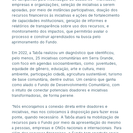
empresas e organizações; seleção de iniciativas a serem
apoiadas, por meio de instâncias participativas; d
oação dos
recursos financeiros às iniciativas e ações de fortalecimento
de capacidades institucionais
; geração de informes e
relatórios de transparência sobre uso dos recursos; e
monitoramento dos impactos, que permitirão avaliar o
processo e construir aprendizados na busca pelo
aprimoramento do Fundo.
Em 2022, a Tabôa realizou um diagnóstico que identificou,
pelo menos, 25 iniciativas comunitárias em Serra Grande,
com foco em agendas socioambientais, como: juventudes,
equidade de gênero, educação, arte e cultura, meio
ambiente, participação cidadã, agricultura sustentável, turismo
de base comunitária, dentre outras. Um cenário que ganha
como aliado o Fundo de Desenvolvimento Comunitário, com
o intuito de conectar potenciais doadores e iniciativas
transformadoras, de forma perene.
“Nós e
ncorajamos a conexão direta entre doadores e
iniciativas, mas nos colocamos à disposição para fazer essa
ponte, quando necessário.
A Tabôa atuará na mobilização de
recursos para o Fundo por meio da apresentação do mesmo
a pessoas, empresas e ONGs nacionais e internacionais. Para