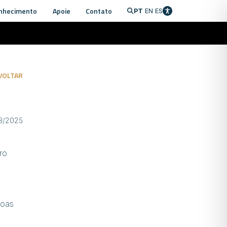
nhecimento
Apoie
Contato
PT
EN
ES
VOLTAR
08/2025
ro
soas