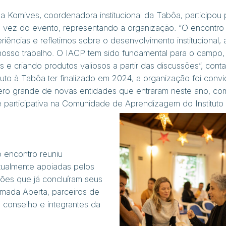
la Komives, coordenadora institucional da Tabôa, participou 
a vez do evento, representando a organização. “O encontro
riências e refletimos sobre o desenvolvimento institucional, 
o nosso trabalho. O IACP tem sido fundamental para o campo,
e criando produtos valiosos a partir das discussões”, conta
tuto à Tabôa ter finalizado em 2024, a organização foi conv
mero grande de novas entidades que entraram neste ano, c
e participativa na Comunidade de Aprendizagem do Institut
o encontro reuniu
tualmente apoiadas pelos
ções que já concluíram seus
hamada Aberta, parceiros de
o conselho e integrantes da