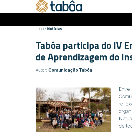
Início
/
Notícias
Tabôa participa do IV 
de Aprendizagem do In
Autor:
Comunicação Tabôa
Entre
Comun
refle
organ
Natur
de tod