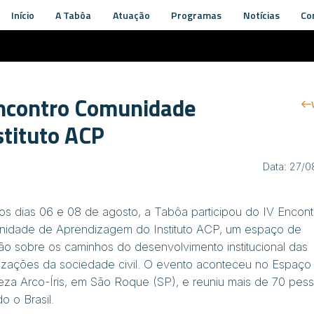
Início
A Tabôa
Atuação
Programas
Notícias
Co
Encontro Comunidade
stituto ACP
Data: 27/
 os dias 06 e 08 de agosto, a Tabôa participou do IV Encont
idade de Aprendizagem do Instituto ACP, um espaço de
xão sobre os caminhos do desenvolvimento institucional das
izações da sociedade civil. O evento aconteceu no Espaço
eza Arco-Íris, em São Roque (SP), e reuniu mais de 70 pes
o o Brasil.