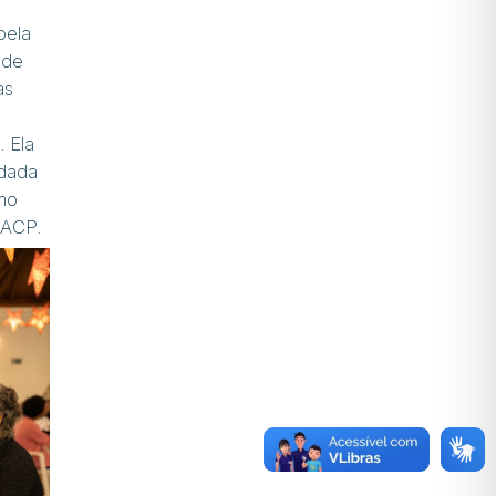
pela
 de
as
. Ela
idada
omo
o ACP.