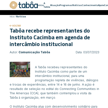
A
Início
Atuação
Programas
Notícias
Conhecimento
Apoie
Con
Tabôa
Início
/
Notícias
VOLTAR
Tabôa recebe representantes do
Instituto Cacimba em agenda de
intercâmbio institucional
Autor:
Comunicação Tabôa
Data: 03/07/2023
A Tabôa recebeu representantes do
Instituto Cacimba como parte de um
intercâmbio institucional, para uma
programação repleta de vivências, diálogos
e trocas de experiências, entre 14 e 16 de junho. A ação é
resultado de seleção no edital do
Connecting Communities in
The Americas
(CCA), que também contemplou a visita da
Tabôa à organização, em março.
O Instituto Cacimba atua com desenvolvimento solidário para