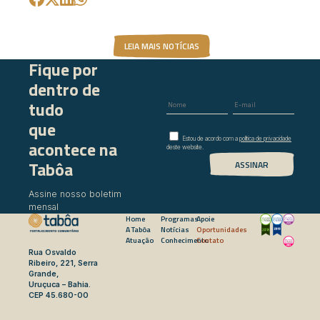
LEIA MAIS NOTÍCIAS
Fique por
dentro de
tudo
que
Estou de acordo com a
política de privacidade
acontece na
deste website.
Tabôa
Assine nosso boletim
mensal
Home
Programas
Apoie
A Tabôa
Notícias
Oportunidades
Atuação
Conhecimento
Contato
Rua Osvaldo
Ribeiro, 221, Serra
Grande,
Uruçuca – Bahia.
CEP 45.680-00