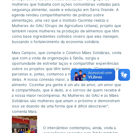
mulheres que trabalha com ações comunitárias voltadas para
segurança alimentar, saúde e educação em Serra Grande. A
agenda rendeu compartilhamento de práticas sobre
alimentação, uma vez que o Instituto Cacimba realiza o
Mulheres do GAU (Grupo de Agricultura Urbana), projeto que
também reúne
mulheres na produção de alimentos que têm
como base ingredientes colhidos viveiro que elas manejam,
buscando
o fortalecimento da economia solidária.
Mara Campos, que compõe o Coletivo Mães Solidárias, conta
que com a visita da organização à Tabôa, surgiu a
oportunidade de estreitar laços e compartilhar experiências
sobre os projetos que têm tanto em comum. “Convoquei as
parceiras e, juntas, contamos a nossa história e ouvimos a
delas. A nossa conexão maior, a que nos liga, que é o
alimento. Cozinhar pra gente é um ato de amor, um amor que
é compartilhado, que é dado, e o sorriso de quem recebe é
a nossa maior recompensa. As Mulheres do GAU e as Mães
Solidárias são mulheres que amam o próximo e demonstram
isso se doando de uma forma que é difícil descrever”,
comenta Mara.
O intercâmbio contemplou, ainda, visita a