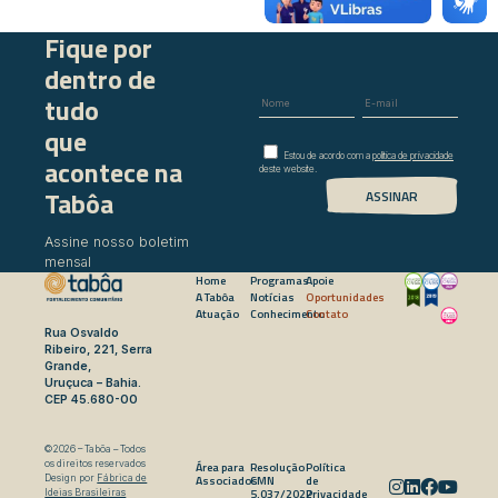
Fique por
dentro de
tudo
que
Estou de acordo com a
política de privacidade
acontece na
deste website.
Tabôa
Assine nosso boletim
mensal
Home
Programas
Apoie
A Tabôa
Notícias
Oportunidades
Atuação
Conhecimento
Contato
Rua Osvaldo
Ribeiro, 221, Serra
Grande,
Uruçuca – Bahia.
CEP 45.680-00
©2026 – Tabôa – Todos
os direitos reservados
Área para
Resolução
Política
Associados
CMN
de
Design por
Fábrica de
5.037/2022
Privacidade
Ideias Brasileiras