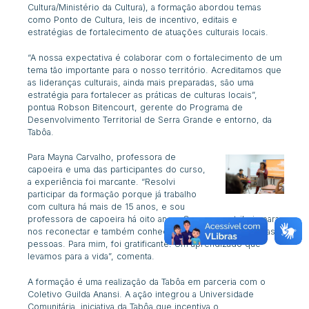
Cultura
/Ministério da Cultura), a formação abordou temas
como Ponto de Cultura, leis de incentivo, editais e
estratégias de fortalecimento de atuações culturais locais.
“A nossa expectativa é colaborar com o fortalecimento de um
tema tão importante para o nosso território. Acreditamos que
as lideranças culturais, ainda mais preparadas, são uma
estratégia para fortalecer as práticas de culturas locais”,
pontua Robson Bitencourt, gerente do Programa de
Desenvolvimento Territorial de Serra Grande e entorno, da
Tabôa.
Para Mayna Carvalho, professora de
capoeira e uma das participantes do curso,
a experiência foi marcante. “Resolvi
participar da formação porque já trabalho
com cultura há mais de 15 anos, e sou
professora de capoeira há oito anos. O curso contribuiu para
nos reconectar e também conhecer, ter contato com outras
pessoas. Para mim, foi gratificante. Um aprendizado que
levamos para a vida”, comenta.
A formação é uma realização da Tabôa em parceria com o
Coletivo Guilda Anansi.
A ação integrou a Universidade
Comunitária, iniciativa da Tabôa que incentiva o