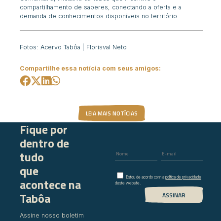
compartilhamento de saberes, conectando
a oferta e a
demanda de conhecimentos disponíveis no território.
Fotos: Acervo Tabôa | Florisval Neto
Compartilhe essa notícia com seus amigos:
LEIA MAIS NOTÍCIAS
Fique por
dentro de
tudo
que
Estou de acordo com a
política de privacidade
acontece na
deste website.
Tabôa
Assine nosso boletim