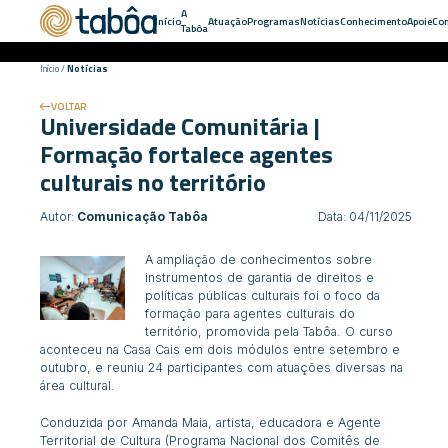
A
Início
Atuação
Programas
Notícias
Conhecimento
Apoie
Con
Tabôa
Início
/
Notícias
VOLTAR
Universidade Comunitária |
Formação fortalece agentes
culturais no território
Autor:
Comunicação Tabôa
Data: 04/11/2025
A ampliação de conhecimentos sobre
instrumentos de garantia de direitos e
políticas públicas culturais foi o foco da
formação para agentes culturais do
território, promovida pela Tabôa. O curso
aconteceu na Casa Cais em dois módulos entre setembro e
outubro, e reuniu 24 participantes com atuações diversas na
área cultural.
Conduzida por Amanda Maia, artista, educadora e Agente
Territorial de Cultura (
Programa Nacional dos Comitês de