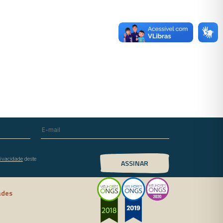
rivacidade
deste
ades