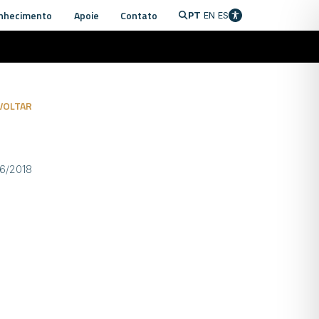
nhecimento
Apoie
Contato
PT
EN
ES
VOLTAR
06/2018