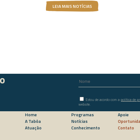
LEIA MAIS NOTÍCIAS
do
Estou de acordo com a
política de p
website.
Home
Programas
Apoie
A Tabôa
Notícias
Oportunid
Atuação
Conhecimento
Contato